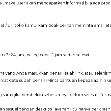
a , maka user akan mendapatkan informasi bila ada pro
 / url toko kamu. kami tidak pernah meminta email at
×24 jam , paling cepat 1 jam sudah selesai.
a yang Anda masukkan benar! (salah link, atau sejenisn
ormat data sudah benar! (Minta bantuan kepada admin 
g sama jika pembelian sebelumnya belum selesai! (Ter
an sesuai dengan deskripsi layanan (Itu hanya perkiraa