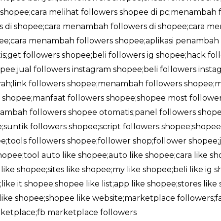
i shopee;cara melihat followers shopee di pc;menambah f
rs di shopee;cara menambah followers di shopee;cara me
opee;cara menambah followers shopee;aplikasi penambah 
;get followers shopee;beli followers ig shopee;hack fol
pee;jual followers instagram shopee;beli followers insta
rah;link followers shopee;menambah followers shopee;
shopee;manfaat followers shopee;shopee most followe
ambah followers shopee otomatis;panel followers shope
;suntik followers shopee;script followers shopee;shop
;tools followers shopee;follower shop;follower shopee;j
 shopee;tool auto like shopee;auto like shopee;cara like 
ike shopee;sites like shopee;my like shopee;beli like ig s
like it shopee;shopee like list;app like shopee;stores lik
l like shopee;shopee like website;marketplace followers
rketplace;fb marketplace followers