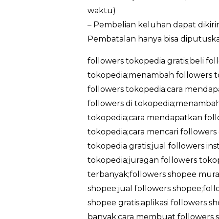
waktu)
– Pembelian keluhan dapat dikir
Pembatalan hanya bisa diputuska
followers tokopedia gratis;beli fo
tokopedia;menambah followers t
followers tokopedia;cara mendapa
followers di tokopedia;menambah 
tokopedia;cara mendapatkan follo
tokopedia;cara mencari followers
tokopedia gratis;jual followers in
tokopedia;juragan followers tokop
terbanyak;followers shopee murah
shopee;jual followers shopee;foll
shopee gratis;aplikasi followers 
banyak;cara membuat followers sh