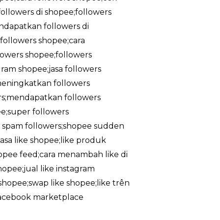
ollowers di shopee;followers
ndapatkan followers di
followers shopee;cara
lowers shopee;followers
gram shopee;jasa followers
meningkatkan followers
rs;mendapatkan followers
e;super followers
ee spam followers;shopee sudden
asa like shopee;like produk
shopee feed;cara menambah like di
hopee;jual like instagram
e shopee;swap like shopee;like trên
;facebook marketplace