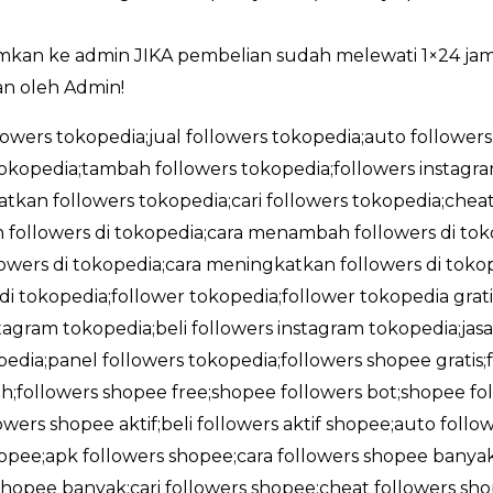
imkan ke admin JIKA pembelian sudah melewati 1×24 ja
n oleh Admin!
llowers tokopedia;jual followers tokopedia;auto followers
okopedia;tambah followers tokopedia;followers instag
tkan followers tokopedia;cari followers tokopedia;cheat
followers di tokopedia;cara menambah followers di tokop
wers di tokopedia;cara meningkatkan followers di tokope
 di tokopedia;follower tokopedia;follower tokopedia gra
stagram tokopedia;beli followers instagram tokopedia;jas
edia;panel followers tokopedia;followers shopee gratis
;followers shopee free;shopee followers bot;shopee foll
owers shopee aktif;beli followers aktif shopee;auto foll
shopee;apk followers shopee;cara followers shopee banya
opee banyak;cari followers shopee;cheat followers sho