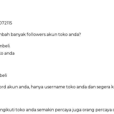
072115
bah banyak followers akun toko anda?
beli.
ko anda
beli
ord akun anda, hanya username toko anda dan segera k
ikuti toko anda semakin percaya juga orang percaya 