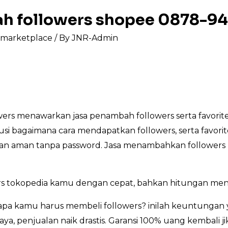
ah followers shopee 0878-9
s marketplace
/ By
JNR-Admin
rs menawarkan jasa penambah followers serta favorite
lusi bagaimana cara mendapatkan followers, serta favori
, dan aman tanpa password. Jasa menambahkan followers 
s tokopedia kamu dengan cepat, bahkan hitungan meni
a kamu harus membeli followers? inilah keuntungan y
ya, penjualan naik drastis. Garansi 100% uang kembali j