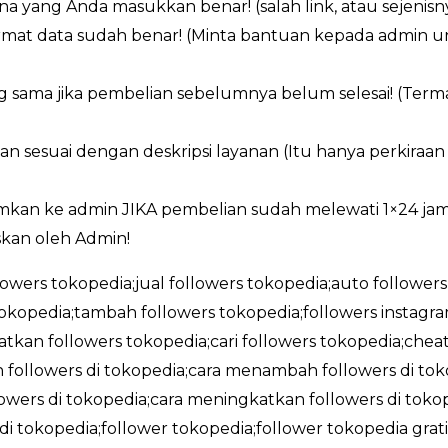
a yang Anda masukkan benar! (salah link, atau sejenisn
ormat data sudah benar! (Minta bantuan kepada admin 
g sama jika pembelian sebelumnya belum selesai! (Ter
an sesuai dengan deskripsi layanan (Itu hanya perkiraa
imkan ke admin JIKA pembelian sudah melewati 1×24 ja
kan oleh Admin!
llowers tokopedia;jual followers tokopedia;auto followers
okopedia;tambah followers tokopedia;followers instag
tkan followers tokopedia;cari followers tokopedia;cheat
followers di tokopedia;cara menambah followers di tokop
wers di tokopedia;cara meningkatkan followers di tokope
 di tokopedia;follower tokopedia;follower tokopedia gra