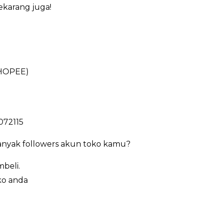
ekarang juga!
HOPEE)
072115
anyak followers akun toko kamu?
beli.
ko anda