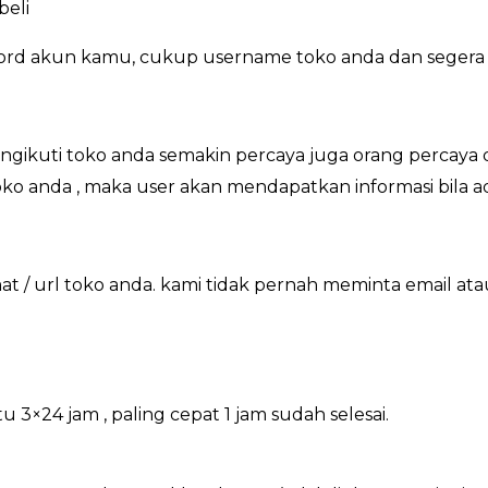
beli
word akun kamu, cukup username toko anda dan segera 
gikuti toko anda semakin percaya juga orang percaya 
 toko anda , maka user akan mendapatkan informasi bila 
 / url toko anda. kami tidak pernah meminta email at
×24 jam , paling cepat 1 jam sudah selesai.