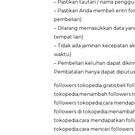
– Pastikan tautan / nama penggun
– Pastikan Anda membeli entri f
pembelian)
– Dilarang memasukkan data yan
tempat lain)
– Tidak ada jaminan kecepatan ak
waktu)
– Pembelian keluhan dapat dikir
Pembatalan hanya dapat diputus
followers tokopedia gratis;beli fo
tokopedia;menambah followers t
followers tokopedia;cara mendapa
followers di tokopedia;menambah 
tokopedia;cara mendapatkan follo
tokopedia;cara mencari followers