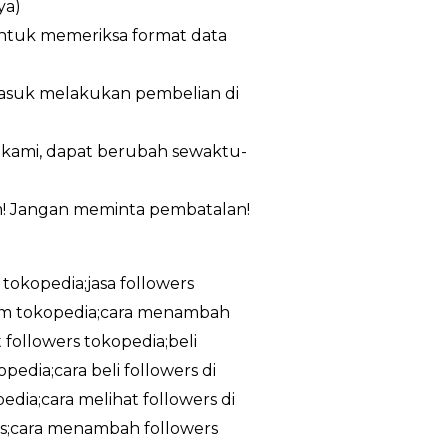
ya)
untuk memeriksa format data
masuk melakukan pembelian di
n kami, dapat berubah sewaktu-
m! Jangan meminta pembatalan!
 tokopedia;jasa followers
ram tokopedia;cara menambah
 followers tokopedia;beli
edia;cara beli followers di
dia;cara melihat followers di
tis;cara menambah followers