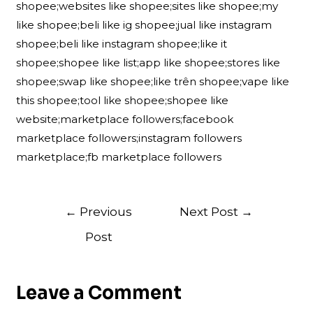
shopee;websites like shopee;sites like shopee;my
like shopee;beli like ig shopee;jual like instagram
shopee;beli like instagram shopee;like it
shopee;shopee like list;app like shopee;stores like
shopee;swap like shopee;like trên shopee;vape like
this shopee;tool like shopee;shopee like
website;marketplace followers;facebook
marketplace followers;instagram followers
marketplace;fb marketplace followers
Post
←
Previous
Next Post
→
navigation
Post
Leave a Comment