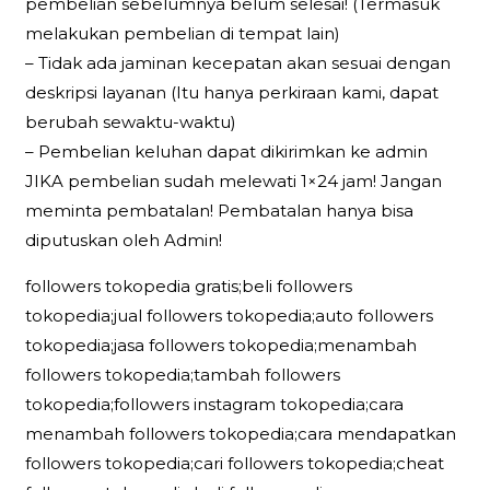
pembelian sebelumnya belum selesai! (Termasuk
melakukan pembelian di tempat lain)
– Tidak ada jaminan kecepatan akan sesuai dengan
deskripsi layanan (Itu hanya perkiraan kami, dapat
berubah sewaktu-waktu)
– Pembelian keluhan dapat dikirimkan ke admin
JIKA pembelian sudah melewati 1×24 jam! Jangan
meminta pembatalan! Pembatalan hanya bisa
diputuskan oleh Admin!
followers tokopedia gratis;beli followers
tokopedia;jual followers tokopedia;auto followers
tokopedia;jasa followers tokopedia;menambah
followers tokopedia;tambah followers
tokopedia;followers instagram tokopedia;cara
menambah followers tokopedia;cara mendapatkan
followers tokopedia;cari followers tokopedia;cheat