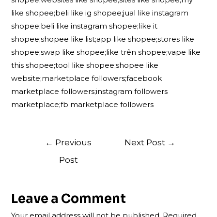
like shopee;beli like ig shopee;jual like instagram
shopee;beli like instagram shopee;like it
shopee;shopee like list;app like shopee;stores like
shopee;swap like shopee;like trên shopee;vape like
this shopee;tool like shopee;shopee like
website;marketplace followers;facebook
marketplace followers;instagram followers
marketplace;fb marketplace followers
Post
←
Previous
Next Post
→
navigation
Post
Leave a Comment
Your email address will not be published.
Required