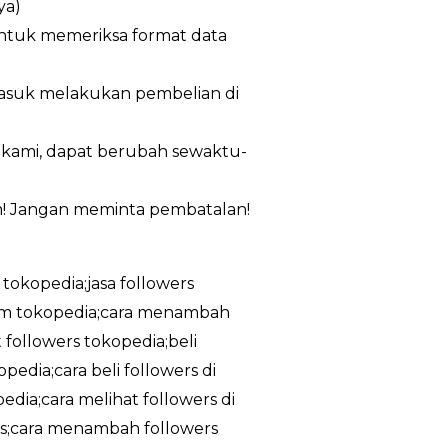
ya)
untuk memeriksa format data
masuk melakukan pembelian di
n kami, dapat berubah sewaktu-
m! Jangan meminta pembatalan!
 tokopedia;jasa followers
ram tokopedia;cara menambah
 followers tokopedia;beli
edia;cara beli followers di
dia;cara melihat followers di
tis;cara menambah followers