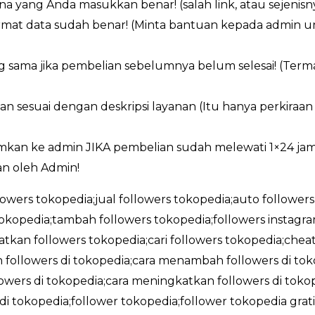
a yang Anda masukkan benar! (salah link, atau sejenisn
ormat data sudah benar! (Minta bantuan kepada admin 
g sama jika pembelian sebelumnya belum selesai! (Ter
an sesuai dengan deskripsi layanan (Itu hanya perkiraa
imkan ke admin JIKA pembelian sudah melewati 1×24 ja
n oleh Admin!
llowers tokopedia;jual followers tokopedia;auto followers
okopedia;tambah followers tokopedia;followers instag
tkan followers tokopedia;cari followers tokopedia;cheat
followers di tokopedia;cara menambah followers di tokop
wers di tokopedia;cara meningkatkan followers di tokope
 di tokopedia;follower tokopedia;follower tokopedia gra