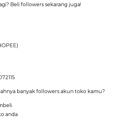
i? Beli followers sekarang juga!
HOPEE)
072115
ahnya banyak followers akun toko kamu?
beli.
ko anda