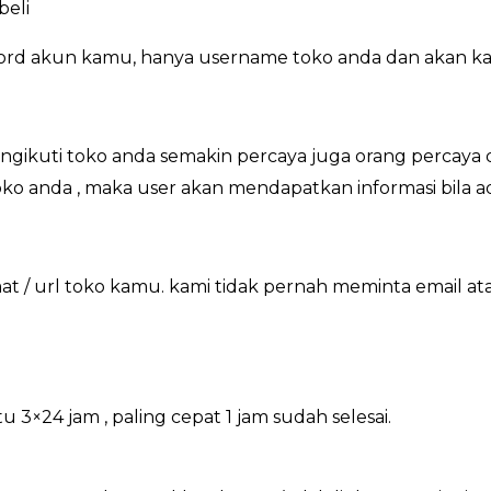
beli
word akun kamu, hanya username toko anda dan akan ka
gikuti toko anda semakin percaya juga orang percaya 
toko anda , maka user akan mendapatkan informasi bila 
 / url toko kamu. kami tidak pernah meminta email a
×24 jam , paling cepat 1 jam sudah selesai.