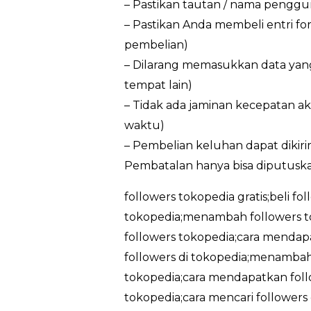
– Pastikan tautan / nama penggun
– Pastikan Anda membeli entri f
pembelian)
– Dilarang memasukkan data yan
tempat lain)
– Tidak ada jaminan kecepatan ak
waktu)
– Pembelian keluhan dapat dikir
Pembatalan hanya bisa diputuska
followers tokopedia gratis;beli fo
tokopedia;menambah followers t
followers tokopedia;cara mendapa
followers di tokopedia;menambah 
tokopedia;cara mendapatkan follo
tokopedia;cara mencari followers