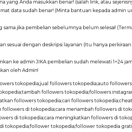
a yang Anda masukkan benar! (salah link, atau sejenisn
ormat data sudah benar! (Minta bantuan kepada admin 
g sama jika pembelian sebelumnya belum selesai! (Ter
an sesuai dengan deskripsi layanan (Itu hanya perkiraa
imkan ke admin JIKA pembelian sudah melewati 1×24 ja
kan oleh Admin!
llowers tokopedia;jual followers tokopedia;auto followers
okopedia;tambah followers tokopedia;followers instag
tkan followers tokopedia;cari followers tokopedia;cheat
followers di tokopedia;cara menambah followers di tokop
wers di tokopedia;cara meningkatkan followers di tokope
 di tokopedia;follower tokopedia;follower tokopedia gra