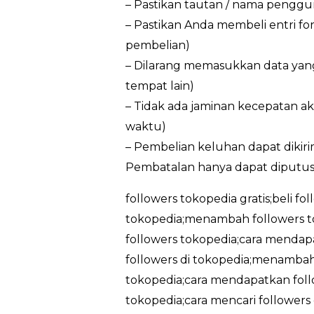
– Pastikan tautan / nama penggun
– Pastikan Anda membeli entri f
pembelian)
– Dilarang memasukkan data yan
tempat lain)
– Tidak ada jaminan kecepatan ak
waktu)
– Pembelian keluhan dapat dikir
Pembatalan hanya dapat diputus
followers tokopedia gratis;beli fo
tokopedia;menambah followers t
followers tokopedia;cara mendapa
followers di tokopedia;menambah 
tokopedia;cara mendapatkan follo
tokopedia;cara mencari followers