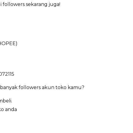
 followers sekarang juga!
HOPEE)
072115
 banyak followers akun toko kamu?
beli.
ko anda