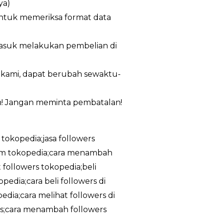
ya)
untuk memeriksa format data
masuk melakukan pembelian di
n kami, dapat berubah sewaktu-
m! Jangan meminta pembatalan!
 tokopedia;jasa followers
ram tokopedia;cara menambah
 followers tokopedia;beli
edia;cara beli followers di
dia;cara melihat followers di
tis;cara menambah followers