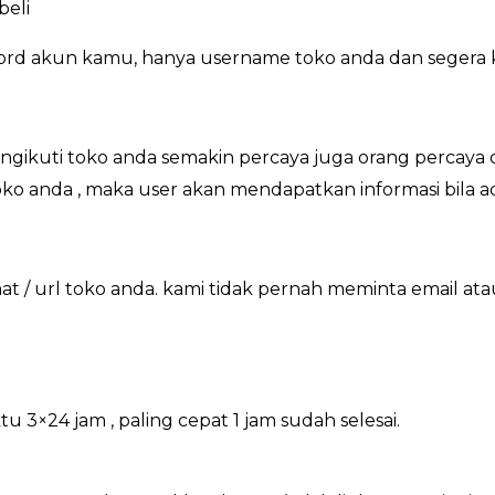
beli
ord akun kamu, hanya username toko anda dan segera 
gikuti toko anda semakin percaya juga orang percaya 
 toko anda , maka user akan mendapatkan informasi bila 
/ url toko anda. kami tidak pernah meminta email at
×24 jam , paling cepat 1 jam sudah selesai.