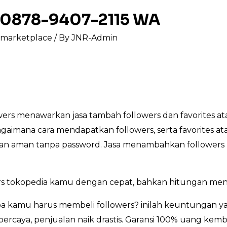
e 0878-9407-2115 WA
s marketplace
/ By
JNR-Admin
rs menawarkan jasa tambah followers dan favorites at
bagaimana cara mendapatkan followers, serta favorites a
, dan aman tanpa password. Jasa menambahkan followers 
s tokopedia kamu dengan cepat, bahkan hitungan meni
 kamu harus membeli followers? inilah keuntungan yan
ercaya, penjualan naik drastis. Garansi 100% uang kemba