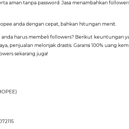
, serta aman tanpa password. Jasa menambahkan followers
hopee anda dengan cepat, bahkan hitungan menit.
 anda harus membeli followers? Berikut keuntungan ya
ya, penjualan melonjak drastis. Garansi 100% uang kemb
lowers sekarang juga!
HOPEE)
072115