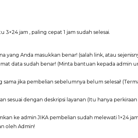
×24 jam , paling cepat 1 jam sudah selesai.
a yang Anda masukkan benar! (salah link, atau sejenisn
ormat data sudah benar! (Minta bantuan kepada admin 
g sama jika pembelian sebelumnya belum selesai! (Ter
an sesuai dengan deskripsi layanan (Itu hanya perkiraa
imkan ke admin JIKA pembelian sudah melewati 1×24 ja
n oleh Admin!