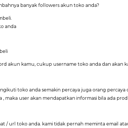
bahnya banyak followers akun toko anda?
beli.
ko anda
beli
word akun kamu, cukup username toko anda dan akan k
ikuti toko anda semakin percaya juga orang percaya 
a , maka user akan mendapatkan informasi bila ada pro
/ url toko anda. kami tidak pernah meminta email at