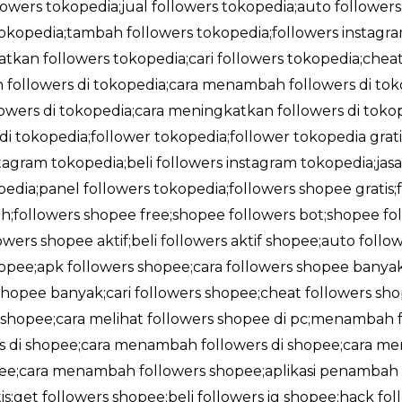
llowers tokopedia;jual followers tokopedia;auto followers
okopedia;tambah followers tokopedia;followers instag
tkan followers tokopedia;cari followers tokopedia;cheat
followers di tokopedia;cara menambah followers di tokop
wers di tokopedia;cara meningkatkan followers di tokope
 di tokopedia;follower tokopedia;follower tokopedia gra
stagram tokopedia;beli followers instagram tokopedia;jas
edia;panel followers tokopedia;followers shopee gratis
;followers shopee free;shopee followers bot;shopee foll
owers shopee aktif;beli followers aktif shopee;auto foll
shopee;apk followers shopee;cara followers shopee banya
opee banyak;cari followers shopee;cheat followers sho
i shopee;cara melihat followers shopee di pc;menambah f
rs di shopee;cara menambah followers di shopee;cara me
opee;cara menambah followers shopee;aplikasi penambah 
;get followers shopee;beli followers ig shopee;hack fol