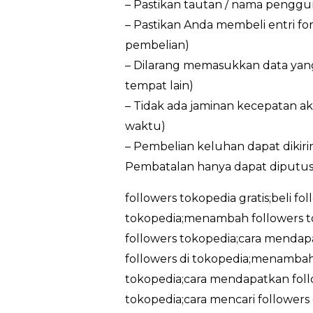
– Pastikan tautan / nama penggun
– Pastikan Anda membeli entri f
pembelian)
– Dilarang memasukkan data yan
tempat lain)
– Tidak ada jaminan kecepatan ak
waktu)
– Pembelian keluhan dapat dikir
Pembatalan hanya dapat diputus
followers tokopedia gratis;beli fo
tokopedia;menambah followers t
followers tokopedia;cara mendapa
followers di tokopedia;menambah 
tokopedia;cara mendapatkan follo
tokopedia;cara mencari followers