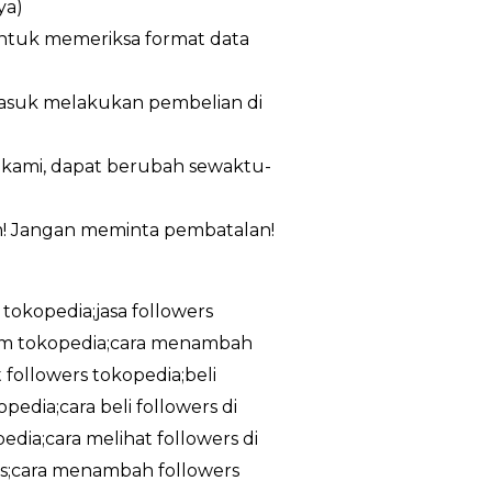
ya)
untuk memeriksa format data
masuk melakukan pembelian di
n kami, dapat berubah sewaktu-
m! Jangan meminta pembatalan!
 tokopedia;jasa followers
ram tokopedia;cara menambah
 followers tokopedia;beli
edia;cara beli followers di
dia;cara melihat followers di
tis;cara menambah followers