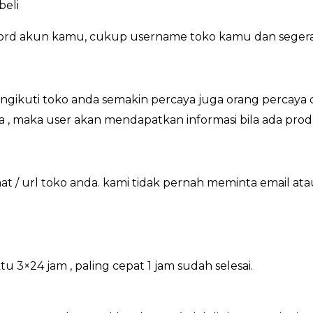
beli
word akun kamu, cukup username toko kamu dan segera
ikuti toko anda semakin percaya juga orang percaya d
a , maka user akan mendapatkan informasi bila ada prod
 / url toko anda. kami tidak pernah meminta email at
×24 jam , paling cepat 1 jam sudah selesai.