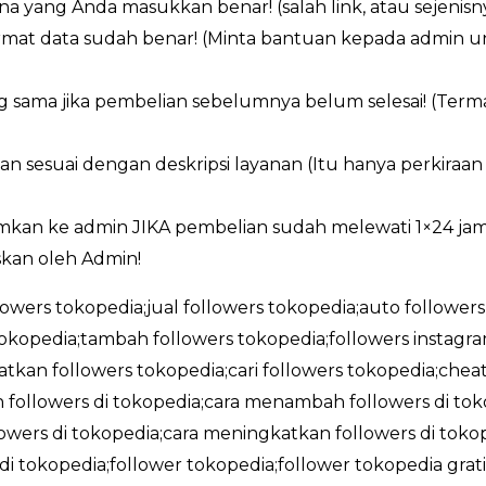
a yang Anda masukkan benar! (salah link, atau sejenisn
ormat data sudah benar! (Minta bantuan kepada admin 
g sama jika pembelian sebelumnya belum selesai! (Ter
an sesuai dengan deskripsi layanan (Itu hanya perkiraa
imkan ke admin JIKA pembelian sudah melewati 1×24 ja
kan oleh Admin!
llowers tokopedia;jual followers tokopedia;auto followers
okopedia;tambah followers tokopedia;followers instag
tkan followers tokopedia;cari followers tokopedia;cheat
followers di tokopedia;cara menambah followers di tokop
wers di tokopedia;cara meningkatkan followers di tokope
 di tokopedia;follower tokopedia;follower tokopedia gra