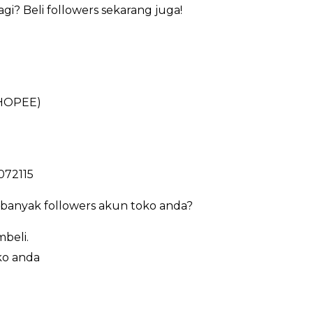
i? Beli followers sekarang juga!
HOPEE)
072115
banyak followers akun toko anda?
beli.
ko anda