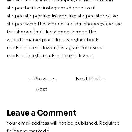
shopee;beli like instagram shopee;like it
shopee;shopee like list;app like shopee;stores like
shopee;swap like shopee;like trên shopee;vape like
this shopee;tool like shopee;shopee like
website;marketplace followers;facebook
marketplace followers;instagram followers
marketplace;fb marketplace followers
Post
←
Previous
Next Post
→
navigation
Post
Leave a Comment
Your email address will not be published.
Required
fields are marked
*