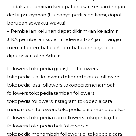
– Tidak ada jaminan kecepatan akan sesuai dengan
deskripsi layanan (Itu hanya perkiraan kami, dapat
berubah sewaktu-waktu)
– Pembelian keluhan dapat dikirimkan ke admin
JIKA pembelian sudah melewati 1×24 jam! Jangan
meminta pembatalan! Pembatalan hanya dapat
diputuskan oleh Admin!
followers tokopedia gratis;beli followers
tokopedia;jual followers tokopedia;auto followers
tokopedia;jasa followers tokopedia;menambah
followers tokopedia;tambah followers
tokopedia;followers instagram tokopedia;cara
menambah followers tokopedia;cara mendapatkan
followers tokopedia;cari followers tokopedia;cheat
followers tokopedia;beli followers di
tokopedia;menambah followers di tokopedia;cara