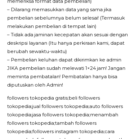
memeriksa format data pembelian)
– Dilarang memasukkan data yang sama jika
pembelian sebelumnya belum selesai! (Termasuk
melakukan pembelian di tempat lain)
– Tidak ada jaminan kecepatan akan sesuai dengan
deskripsi layanan (Itu hanya perkiraan kami, dapat
berubah sewaktu-waktu)
– Pembelian keluhan dapat dikirimkan ke admin
JIKA pembelian sudah melewati 1×24 jam! Jangan
meminta pembatalan! Pembatalan hanya bisa
diputuskan oleh Admin!
followers tokopedia gratis;beli followers
tokopedia;jual followers tokopedia;auto followers
tokopedia;jasa followers tokopedia;menambah
followers tokopedia;tambah followers
tokopedia;followers instagram tokopedia;cara