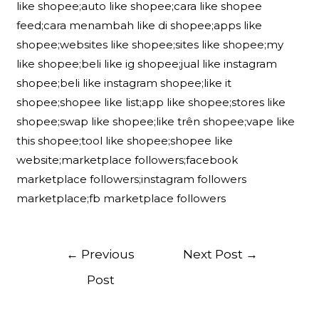
like shopee;auto like shopee;cara like shopee
feed;cara menambah like di shopee;apps like
shopee;websites like shopee;sites like shopee;my
like shopee;beli like ig shopee;jual like instagram
shopee;beli like instagram shopee;like it
shopee;shopee like list;app like shopee;stores like
shopee;swap like shopee;like trên shopee;vape like
this shopee;tool like shopee;shopee like
website;marketplace followers;facebook
marketplace followers;instagram followers
marketplace;fb marketplace followers
Post
←
Previous
Next Post
→
navigation
Post