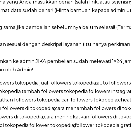
a yang Anda masukkan benar! (salah link, atau sejenisn
ormat data sudah benar! (Minta bantuan kepada admin 
g sama jika pembelian sebelumnya belum selesai! (Ter
an sesuai dengan deskripsi layanan (Itu hanya perkiraa
imkan ke admin JIKA pembelian sudah melewati 1×24 ja
n oleh Admin!
llowers tokopedia;jual followers tokopedia;auto followers
okopedia;tambah followers tokopedia;followers instag
tkan followers tokopedia;cari followers tokopedia;cheat
followers di tokopedia;cara menambah followers di tokop
wers di tokopedia;cara meningkatkan followers di tokope
 di tokopedia;follower tokopedia;follower tokopedia gra