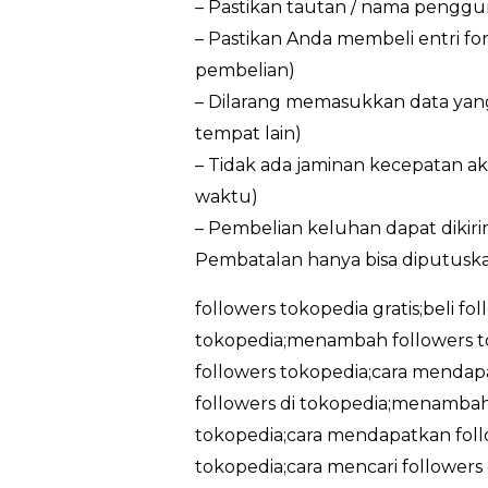
– Pastikan tautan / nama penggun
– Pastikan Anda membeli entri f
pembelian)
– Dilarang memasukkan data yan
tempat lain)
– Tidak ada jaminan kecepatan ak
waktu)
– Pembelian keluhan dapat dikir
Pembatalan hanya bisa diputuska
followers tokopedia gratis;beli fo
tokopedia;menambah followers t
followers tokopedia;cara mendapa
followers di tokopedia;menambah 
tokopedia;cara mendapatkan follo
tokopedia;cara mencari followers