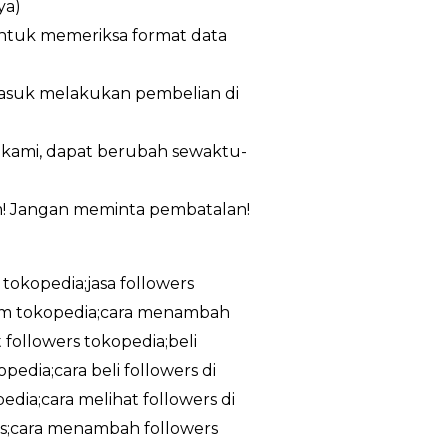
ya)
untuk memeriksa format data
masuk melakukan pembelian di
n kami, dapat berubah sewaktu-
m! Jangan meminta pembatalan!
 tokopedia;jasa followers
ram tokopedia;cara menambah
 followers tokopedia;beli
edia;cara beli followers di
dia;cara melihat followers di
tis;cara menambah followers