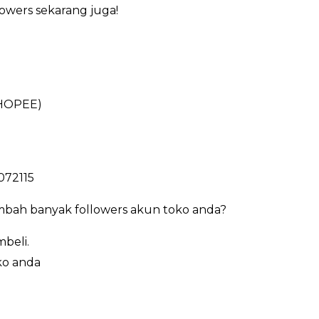
lowers sekarang juga!
HOPEE)
072115
bah banyak followers akun toko anda?
beli.
ko anda