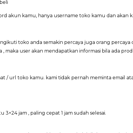
beli
word akun kamu, hanya username toko kamu dan akan k
ikuti toko anda semakin percaya juga orang percaya d
a , maka user akan mendapatkan informasi bila ada pro
 / url toko kamu. kami tidak pernah meminta email a
×24 jam , paling cepat 1 jam sudah selesai.