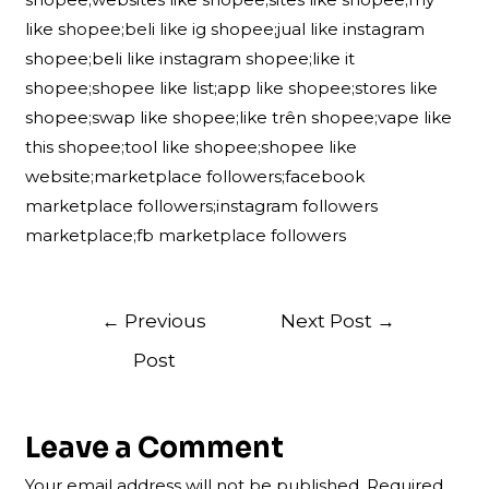
like shopee;beli like ig shopee;jual like instagram
shopee;beli like instagram shopee;like it
shopee;shopee like list;app like shopee;stores like
shopee;swap like shopee;like trên shopee;vape like
this shopee;tool like shopee;shopee like
website;marketplace followers;facebook
marketplace followers;instagram followers
marketplace;fb marketplace followers
Post
←
Previous
Next Post
→
navigation
Post
Leave a Comment
Your email address will not be published.
Required