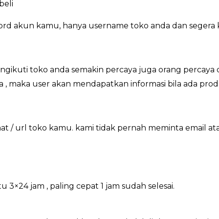
beli
ord akun kamu, hanya username toko anda dan segera 
ikuti toko anda semakin percaya juga orang percaya d
a , maka user akan mendapatkan informasi bila ada prod
 / url toko kamu. kami tidak pernah meminta email a
×24 jam , paling cepat 1 jam sudah selesai.