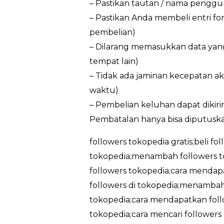
– Pastikan tautan / nama penggun
– Pastikan Anda membeli entri f
pembelian)
– Dilarang memasukkan data yan
tempat lain)
– Tidak ada jaminan kecepatan ak
waktu)
– Pembelian keluhan dapat dikir
Pembatalan hanya bisa diputuska
followers tokopedia gratis;beli fo
tokopedia;menambah followers t
followers tokopedia;cara mendapa
followers di tokopedia;menambah 
tokopedia;cara mendapatkan follo
tokopedia;cara mencari followers