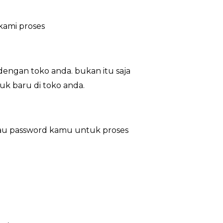
kami proses
engan toko anda. bukan itu saja
uk baru di toko anda.
tau password kamu untuk proses