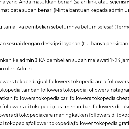
a yang Anda masukkan benar! (salah link, atau sejenisn
ormat data sudah benar! (Minta bantuan kepada admin 
g sama jika pembelian sebelumnya belum selesai! (Ter
an sesuai dengan deskripsi layanan (Itu hanya perkiraa
imkan ke admin JIKA pembelian sudah melewati 1×24 ja
n oleh Admin!
llowers tokopedia;jual followers tokopedia;auto followers
okopedia;tambah followers tokopedia;followers instag
tkan followers tokopedia;cari followers tokopedia;cheat
followers di tokopedia;cara menambah followers di tokop
wers di tokopedia;cara meningkatkan followers di tokope
 di tokopedia;follower tokopedia;follower tokopedia gra