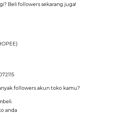
i? Beli followers sekarang juga!
HOPEE)
072115
anyak followers akun toko kamu?
beli.
ko anda