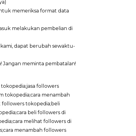
ya)
untuk memeriksa format data
masuk melakukan pembelian di
n kami, dapat berubah sewaktu-
m! Jangan meminta pembatalan!
 tokopedia;jasa followers
ram tokopedia;cara menambah
 followers tokopedia;beli
edia;cara beli followers di
dia;cara melihat followers di
tis;cara menambah followers