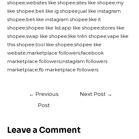
shopee;websites like shopee;sites like shopee;my
like shopee;beli like ig shopee;jual like instagram
shopee;beli like instagram shopee;like it
shopee;shopee like list;app like shopee;stores like
shopee;swap like shopee;like trên shopee;vape like
this shopee;tool like shopee;shopee like
website;marketplace followers;facebook
marketplace followers;instagram followers
marketplace;fb marketplace followers
Post
←
Previous
Next Post
→
navigation
Post
Leave a Comment