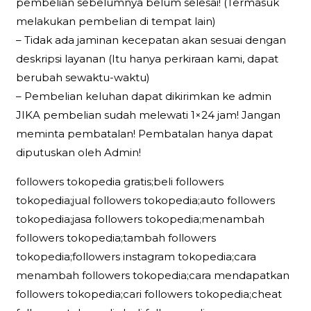
pembelian sebelumnya belum selesai! (Termasuk
melakukan pembelian di tempat lain)
– Tidak ada jaminan kecepatan akan sesuai dengan
deskripsi layanan (Itu hanya perkiraan kami, dapat
berubah sewaktu-waktu)
– Pembelian keluhan dapat dikirimkan ke admin
JIKA pembelian sudah melewati 1×24 jam! Jangan
meminta pembatalan! Pembatalan hanya dapat
diputuskan oleh Admin!
followers tokopedia gratis;beli followers
tokopedia;jual followers tokopedia;auto followers
tokopedia;jasa followers tokopedia;menambah
followers tokopedia;tambah followers
tokopedia;followers instagram tokopedia;cara
menambah followers tokopedia;cara mendapatkan
followers tokopedia;cari followers tokopedia;cheat