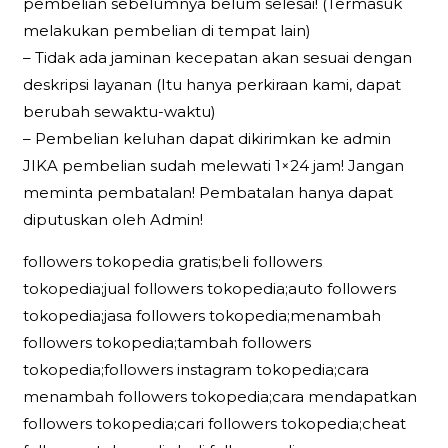
pembelian sebelumnya belum selesai! (Termasuk
melakukan pembelian di tempat lain)
– Tidak ada jaminan kecepatan akan sesuai dengan
deskripsi layanan (Itu hanya perkiraan kami, dapat
berubah sewaktu-waktu)
– Pembelian keluhan dapat dikirimkan ke admin
JIKA pembelian sudah melewati 1×24 jam! Jangan
meminta pembatalan! Pembatalan hanya dapat
diputuskan oleh Admin!
followers tokopedia gratis;beli followers
tokopedia;jual followers tokopedia;auto followers
tokopedia;jasa followers tokopedia;menambah
followers tokopedia;tambah followers
tokopedia;followers instagram tokopedia;cara
menambah followers tokopedia;cara mendapatkan
followers tokopedia;cari followers tokopedia;cheat