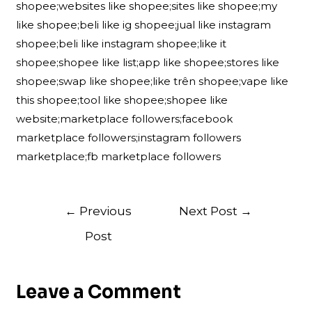
shopee;websites like shopee;sites like shopee;my
like shopee;beli like ig shopee;jual like instagram
shopee;beli like instagram shopee;like it
shopee;shopee like list;app like shopee;stores like
shopee;swap like shopee;like trên shopee;vape like
this shopee;tool like shopee;shopee like
website;marketplace followers;facebook
marketplace followers;instagram followers
marketplace;fb marketplace followers
Post
←
Previous
Next Post
→
navigation
Post
Leave a Comment