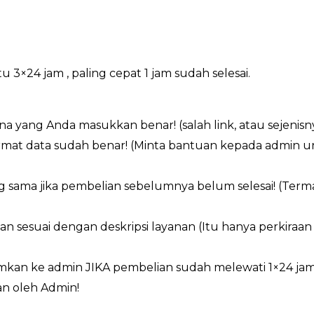
×24 jam , paling cepat 1 jam sudah selesai.
a yang Anda masukkan benar! (salah link, atau sejenisn
ormat data sudah benar! (Minta bantuan kepada admin 
g sama jika pembelian sebelumnya belum selesai! (Ter
an sesuai dengan deskripsi layanan (Itu hanya perkiraa
imkan ke admin JIKA pembelian sudah melewati 1×24 ja
n oleh Admin!