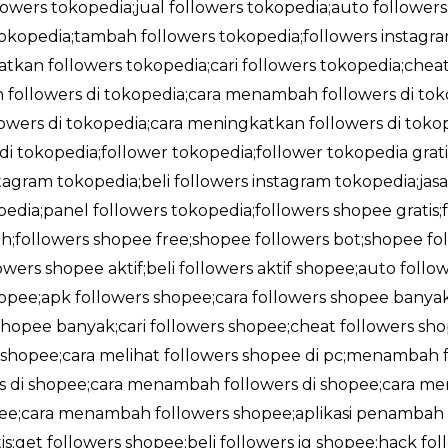
llowers tokopedia;jual followers tokopedia;auto followers
okopedia;tambah followers tokopedia;followers instag
tkan followers tokopedia;cari followers tokopedia;cheat
followers di tokopedia;cara menambah followers di tokop
wers di tokopedia;cara meningkatkan followers di tokope
 di tokopedia;follower tokopedia;follower tokopedia gra
stagram tokopedia;beli followers instagram tokopedia;jas
edia;panel followers tokopedia;followers shopee gratis
;followers shopee free;shopee followers bot;shopee foll
owers shopee aktif;beli followers aktif shopee;auto foll
shopee;apk followers shopee;cara followers shopee banya
opee banyak;cari followers shopee;cheat followers sho
i shopee;cara melihat followers shopee di pc;menambah f
rs di shopee;cara menambah followers di shopee;cara me
opee;cara menambah followers shopee;aplikasi penambah 
;get followers shopee;beli followers ig shopee;hack fol