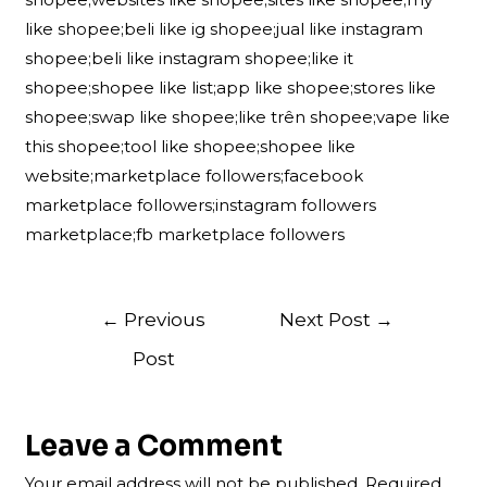
like shopee;beli like ig shopee;jual like instagram
shopee;beli like instagram shopee;like it
shopee;shopee like list;app like shopee;stores like
shopee;swap like shopee;like trên shopee;vape like
this shopee;tool like shopee;shopee like
website;marketplace followers;facebook
marketplace followers;instagram followers
marketplace;fb marketplace followers
Post
←
Previous
Next Post
→
navigation
Post
Leave a Comment
Your email address will not be published.
Required