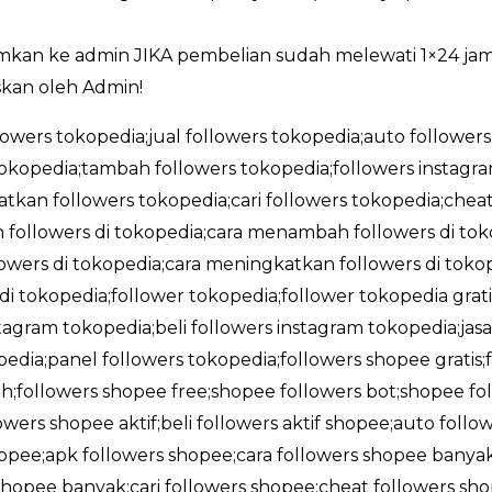
imkan ke admin JIKA pembelian sudah melewati 1×24 ja
kan oleh Admin!
llowers tokopedia;jual followers tokopedia;auto followers
okopedia;tambah followers tokopedia;followers instag
tkan followers tokopedia;cari followers tokopedia;cheat
followers di tokopedia;cara menambah followers di tokop
wers di tokopedia;cara meningkatkan followers di tokope
 di tokopedia;follower tokopedia;follower tokopedia gra
stagram tokopedia;beli followers instagram tokopedia;jas
edia;panel followers tokopedia;followers shopee gratis
;followers shopee free;shopee followers bot;shopee foll
owers shopee aktif;beli followers aktif shopee;auto foll
shopee;apk followers shopee;cara followers shopee banya
opee banyak;cari followers shopee;cheat followers sho