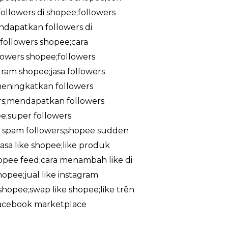
ollowers di shopee;followers
ndapatkan followers di
followers shopee;cara
lowers shopee;followers
gram shopee;jasa followers
meningkatkan followers
rs;mendapatkan followers
e;super followers
ee spam followers;shopee sudden
asa like shopee;like produk
shopee feed;cara menambah like di
hopee;jual like instagram
e shopee;swap like shopee;like trên
;facebook marketplace