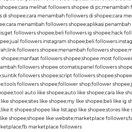
i shopee;cara melihat followers shopee di pc;menambah f
rs di shopee;cara menambah followers di shopee;cara me
opee;cara menambah followers shopee;aplikasi penambah 
;get followers shopee;beli followers ig shopee;hack fol
pee;jual followers instagram shopee;beli followers insta
rah;link followers shopee;menambah followers shopee;
shopee;manfaat followers shopee;shopee most followe
ambah followers shopee otomatis;panel followers shope
;suntik followers shopee;script followers shopee;shop
;tools followers shopee;follower shop;follower shopee;j
 shopee;tool auto like shopee;auto like shopee;cara like 
ike shopee;sites like shopee;my like shopee;beli like ig s
like it shopee;shopee like list;app like shopee;stores lik
l like shopee;shopee like website;marketplace followers
rketplace;fb marketplace followers