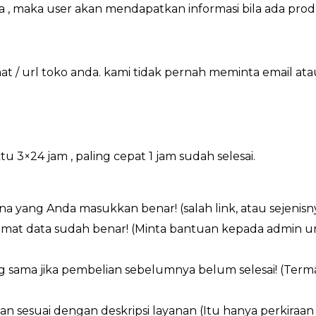
a , maka user akan mendapatkan informasi bila ada prod
 / url toko anda. kami tidak pernah meminta email at
×24 jam , paling cepat 1 jam sudah selesai.
a yang Anda masukkan benar! (salah link, atau sejenisn
ormat data sudah benar! (Minta bantuan kepada admin 
g sama jika pembelian sebelumnya belum selesai! (Ter
an sesuai dengan deskripsi layanan (Itu hanya perkiraa