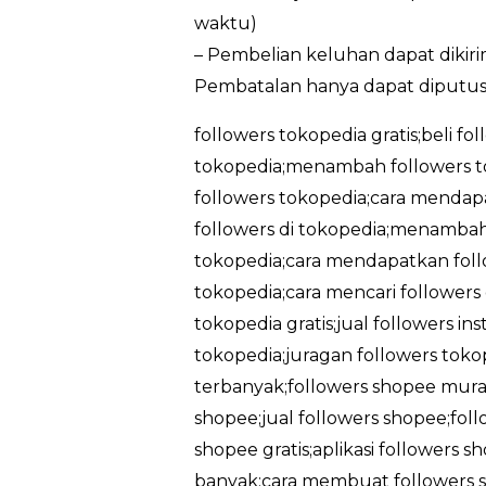
waktu)
– Pembelian keluhan dapat dikir
Pembatalan hanya dapat diputus
followers tokopedia gratis;beli fo
tokopedia;menambah followers t
followers tokopedia;cara mendapa
followers di tokopedia;menambah 
tokopedia;cara mendapatkan follo
tokopedia;cara mencari followers
tokopedia gratis;jual followers in
tokopedia;juragan followers tokop
terbanyak;followers shopee murah
shopee;jual followers shopee;foll
shopee gratis;aplikasi followers 
banyak;cara membuat followers sh