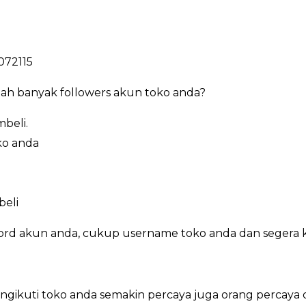
072115
ah banyak followers akun toko anda?
beli.
ko anda
beli
ord akun anda, cukup username toko anda dan segera 
ikuti toko anda semakin percaya juga orang percaya 