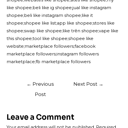
like shopee;beli like ig shopee;jual like instagram
shopee;beli like instagram shopee;like it
shopee;shopee like list;app like shopee;stores like
shopee;swap like shopee;like trên shopee;vape like
this shopee;tool like shopee;shopee like
website;marketplace followers;facebook
marketplace followers;instagram followers
marketplace;fb marketplace followers
Post
←
Previous
Next Post
→
navigation
Post
Leave a Comment
Your email address will not be published.
Required