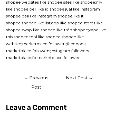
shopee;websites like shopee;sites like shopee;my
like shopee;beli like ig shopee;jual like instagram
shopee;beli like instagram shopee;like it
shopee;shopee like list;app like shopee;stores like
shopee;swap like shopee;like trên shopee;vape like
this shopee;tool like shopee;shopee like
website;marketplace followers;facebook
marketplace followers;instagram followers
marketplace;fb marketplace followers
Post
←
Previous
Next Post
→
navigation
Post
Leave a Comment