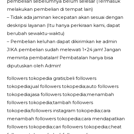
pembelian sebelumnya belum selesai! (Termasuk
melakukan pembelian di tempat lain)
– Tidak ada jaminan kecepatan akan sesuai dengan
deskripsi layanan (Itu hanya perkiraan kami, dapat
berubah sewaktu-waktu)
– Pembelian keluhan dapat dikirimkan ke admin
JIKA pembelian sudah melewati 1×24 jam! Jangan
meminta pembatalan! Pembatalan hanya bisa
diputuskan oleh Admin!
followers tokopedia gratis;beli followers
tokopedia;jual followers tokopedia;auto followers
tokopedia;jasa followers tokopedia;menambah
followers tokopedia;tambah followers
tokopedia;followers instagram tokopedia;cara
menambah followers tokopedia;cara mendapatkan
followers tokopedia;cari followers tokopedia;cheat