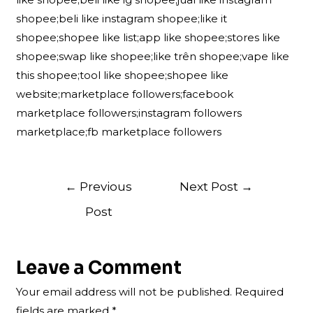
shopee;beli like instagram shopee;like it
shopee;shopee like list;app like shopee;stores like
shopee;swap like shopee;like trên shopee;vape like
this shopee;tool like shopee;shopee like
website;marketplace followers;facebook
marketplace followers;instagram followers
marketplace;fb marketplace followers
Post
←
Previous
Next Post
→
navigation
Post
Leave a Comment
Your email address will not be published.
Required
fields are marked
*