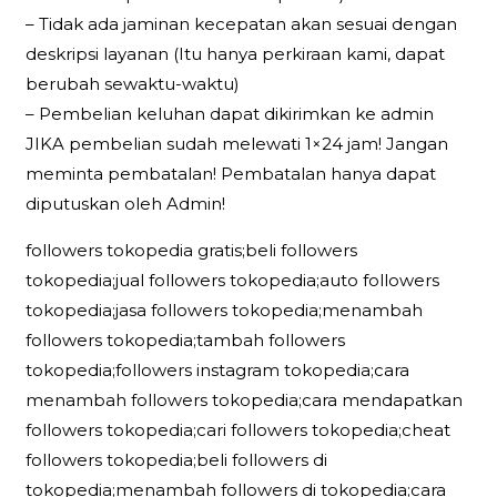
– Tidak ada jaminan kecepatan akan sesuai dengan
deskripsi layanan (Itu hanya perkiraan kami, dapat
berubah sewaktu-waktu)
– Pembelian keluhan dapat dikirimkan ke admin
JIKA pembelian sudah melewati 1×24 jam! Jangan
meminta pembatalan! Pembatalan hanya dapat
diputuskan oleh Admin!
followers tokopedia gratis;beli followers
tokopedia;jual followers tokopedia;auto followers
tokopedia;jasa followers tokopedia;menambah
followers tokopedia;tambah followers
tokopedia;followers instagram tokopedia;cara
menambah followers tokopedia;cara mendapatkan
followers tokopedia;cari followers tokopedia;cheat
followers tokopedia;beli followers di
tokopedia;menambah followers di tokopedia;cara