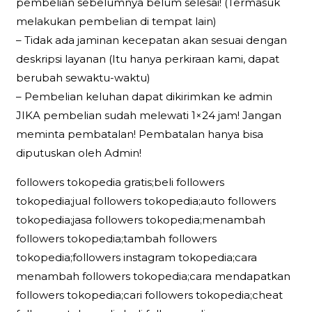
pembelian sebelumnya belum selesai! (Termasuk
melakukan pembelian di tempat lain)
– Tidak ada jaminan kecepatan akan sesuai dengan
deskripsi layanan (Itu hanya perkiraan kami, dapat
berubah sewaktu-waktu)
– Pembelian keluhan dapat dikirimkan ke admin
JIKA pembelian sudah melewati 1×24 jam! Jangan
meminta pembatalan! Pembatalan hanya bisa
diputuskan oleh Admin!
followers tokopedia gratis;beli followers
tokopedia;jual followers tokopedia;auto followers
tokopedia;jasa followers tokopedia;menambah
followers tokopedia;tambah followers
tokopedia;followers instagram tokopedia;cara
menambah followers tokopedia;cara mendapatkan
followers tokopedia;cari followers tokopedia;cheat