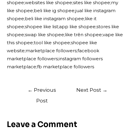
shopee;websites like shopee;sites like shopee;my
like shopee;beli like ig shopee;jual like instagram
shopee;beli like instagram shopee;like it
shopee;shopee like list;app like shopee;stores like
shopee;swap like shopee;like trên shopee;vape like
this shopee;tool like shopee;shopee like
website;marketplace followers;facebook
marketplace followers;instagram followers
marketplace;fb marketplace followers
Post
←
Previous
Next Post
→
navigation
Post
Leave a Comment