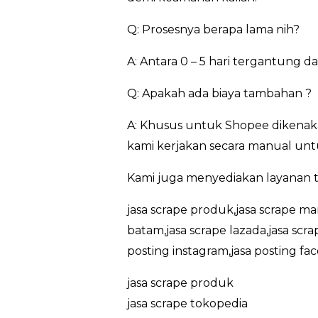
Q: Prosesnya berapa lama nih?
A: Antara 0 – 5 hari tergantung 
Q: Apakah ada biaya tambahan ?
A: Khusus untuk Shopee dikenaka
kami kerjakan secara manual untu
Kami juga menyediakan layanan t
jasa scrape produk,jasa scrape ma
batam,jasa scrape lazada,jasa scr
posting instagram,jasa posting fa
jasa scrape produk
jasa scrape tokopedia