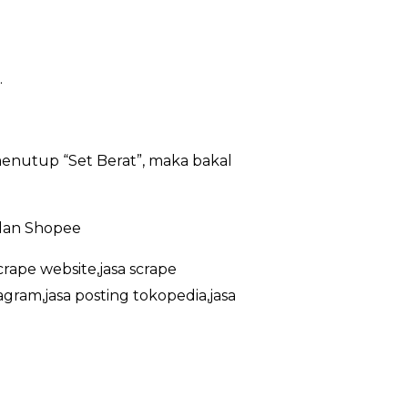
.
enutup “Set Berat”, maka bakal
 dan Shopee
crape website,jasa scrape
agram,jasa posting tokopedia,jasa