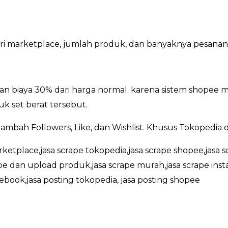
dari marketplace, jumlah produk, dan banyaknya pesanan
n biaya 30% dari harga normal. karena sistem shopee m
k set berat tersebut.
ambah Followers, Like, dan Wishlist. Khusus Tokopedia
rketplace,jasa scrape tokopedia,jasa scrape shopee,jasa s
ape dan upload produk,jasa scrape murah,jasa scrape inst
cebook,jasa posting tokopedia, jasa posting shopee