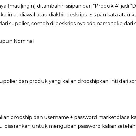
ya {mau|ingin) ditambahin sisipan dari “Produk A” jadi “
kalimat diawal atau diakhir deskripsi. Sisipan kata atau 
ri supplier, contoh di deskripsinya ada nama toko dari s
aupun Nominal
ri supplier dan produk yang kalian dropshipkan. inti da
kalian dropship dan username + password marketplace ka
 disarankan untuk mengubah password kalian setelah se