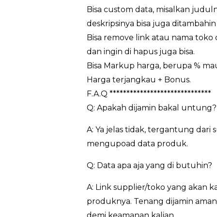
Bisa custom data, misalkan juduln
deskripsinya bisa juga ditambahin 
Bisa remove link atau nama toko da
dan ingin di hapus juga bisa.
Bisa Markup harga, berupa % m
Harga terjangkau + Bonus.
F.A.Q ******************************
Q: Apakah dijamin bakal untung?
A: Ya jelas tidak, tergantung da
mengupoad data produk.
Q: Data apa aja yang di butuhin?
A: Link supplier/toko yang akan 
produknya. Tenang dijamin aman…
demi keamanan kalian.