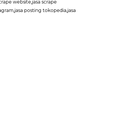
crape website,jasa scrape
agram,jasa posting tokopedia,jasa