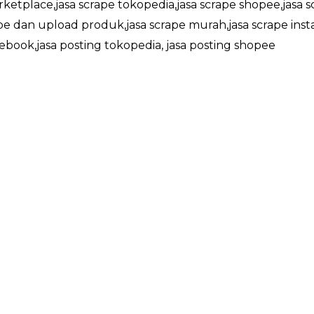
rketplace,jasa scrape tokopedia,jasa scrape shopee,jasa s
ape dan upload produk,jasa scrape murah,jasa scrape inst
cebook,jasa posting tokopedia, jasa posting shopee