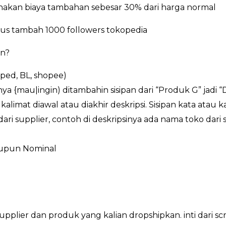
enakan biaya tambahan sebesar 30% dari harga normal
s tambah 1000 followers tokopedia
an?
oped, BL, shopee)
ya {mau|ingin) ditambahin sisipan dari “Produk G” jadi “
kalimat diawal atau diakhir deskripsi. Sisipan kata atau 
ri supplier, contoh di deskripsinya ada nama toko dari s
aupun Nominal
ri supplier dan produk yang kalian dropshipkan. inti da