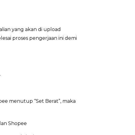
alian yang akan di upload
esai proses pengerjaan ini demi
.
opee menutup “Set Berat”, maka
 dan Shopee