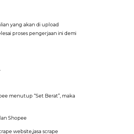
lian yang akan di upload
esai proses pengerjaan ini demi
.
opee menutup “Set Berat”, maka
 dan Shopee
crape website,jasa scrape