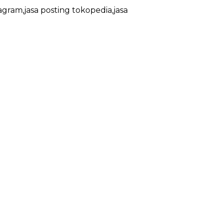
agram,jasa posting tokopedia,jasa