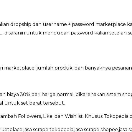
kalian dropship dan username + password marketplace ka
 disaranin untuk mengubah password kalian setelah sel
dari marketplace, jumlah produk, dan banyaknya pesanan
n biaya 30% dari harga normal. dikarenakan sistem sh
l untuk set berat tersebut.
ambah Followers, Like, dan Wishlist. Khusus Tokopedia
rketplace,jasa scrape tokopedia,jasa scrape shopee,jasa s