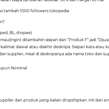
 tambah 1000 followers tokopedia
an?
oped, BL, shopee)
{mau|ingin) ditambahin sisipan dari “Produk F” jadi “Diju
kalimat diawal atau diakhir deskripsi. Sisipan kata atau 
ri supplier, misal di deskripsinya ada nama toko dari sup
aupun Nominal
ri supplier dan produk yang kalian dropshipkan. inti da