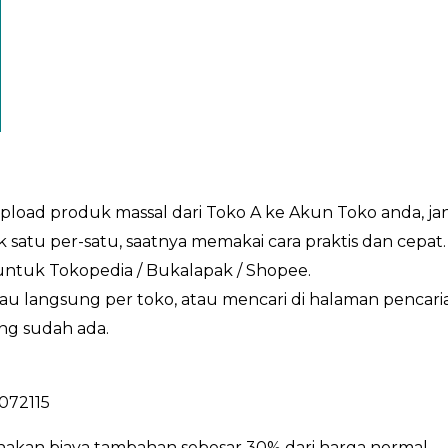
Upload produk massal dari Toko A ke Akun Toko anda, 
satu per-satu, saatnya memakai cara praktis dan cep
untuk Tokopedia / Bukalapak / Shopee.
au langsung per toko, atau mencari di halaman pencar
ng sudah ada.
4072115
enakan biaya tambahan sebesar 30% dari harga normal