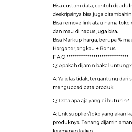
Bisa custom data, contoh dijuduln
deskripsinya bisa juga ditambahin 
Bisa remove link atau nama toko da
dan mau di hapus juga bisa.
Bisa Markup harga, berupa % m
Harga terjangkau + Bonus.
F.A.Q ******************************
Q: Apakah dijamin bakal untung?
A: Ya jelas tidak, tergantung da
mengupoad data produk.
Q: Data apa aja yang di butuhin?
A: Link supplier/toko yang akan 
produknya. Tenang dijamin aman…
keamanan kalian.