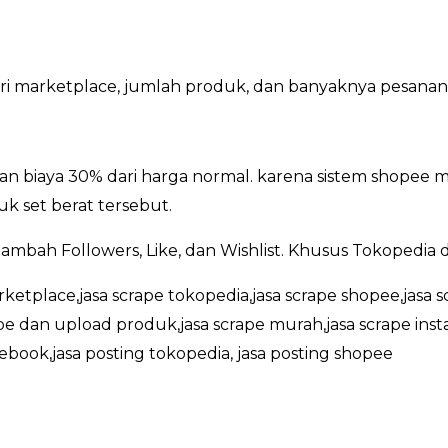
dari marketplace, jumlah produk, dan banyaknya pesanan
n biaya 30% dari harga normal. karena sistem shopee m
k set berat tersebut.
ambah Followers, Like, dan Wishlist. Khusus Tokopedia
rketplace,jasa scrape tokopedia,jasa scrape shopee,jasa s
ape dan upload produk,jasa scrape murah,jasa scrape inst
cebook,jasa posting tokopedia, jasa posting shopee