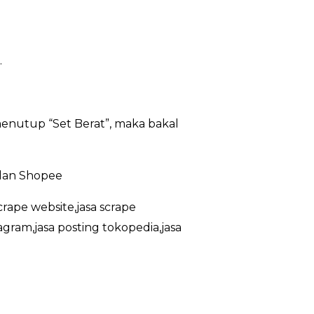
.
enutup “Set Berat”, maka bakal
 dan Shopee
crape website,jasa scrape
agram,jasa posting tokopedia,jasa