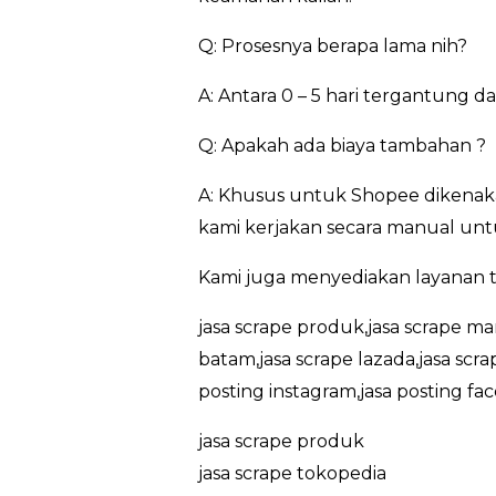
Q: Prosesnya berapa lama nih?
A: Antara 0 – 5 hari tergantung 
Q: Apakah ada biaya tambahan ?
A: Khusus untuk Shopee dikenaka
kami kerjakan secara manual untu
Kami juga menyediakan layanan t
jasa scrape produk,jasa scrape ma
batam,jasa scrape lazada,jasa scr
posting instagram,jasa posting fa
jasa scrape produk
jasa scrape tokopedia