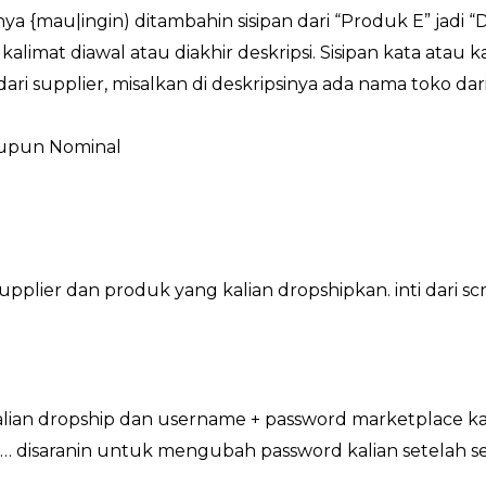
ya {mau|ingin) ditambahin sisipan dari “Produk E” jadi “
kalimat diawal atau diakhir deskripsi. Sisipan kata atau 
ri supplier, misalkan di deskripsinya ada nama toko dari 
aupun Nominal
ri supplier dan produk yang kalian dropshipkan. inti da
kalian dropship dan username + password marketplace ka
 disaranin untuk mengubah password kalian setelah sel