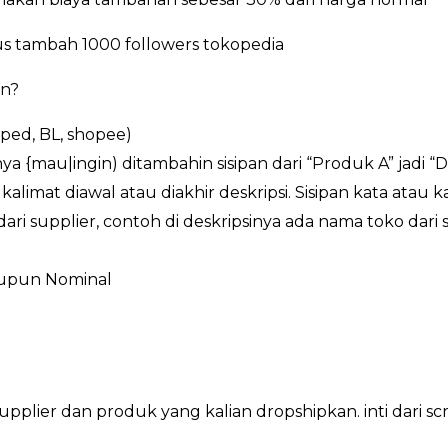
 tambah 1000 followers tokopedia
an?
oped, BL, shopee)
ya {mau|ingin) ditambahin sisipan dari “Produk A” jadi “
kalimat diawal atau diakhir deskripsi. Sisipan kata atau 
ri supplier, contoh di deskripsinya ada nama toko dari s
aupun Nominal
ri supplier dan produk yang kalian dropshipkan. inti da