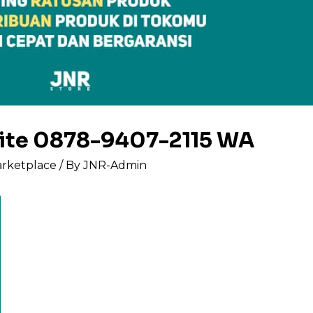
site 0878-9407-2115 WA
arketplace
/ By
JNR-Admin