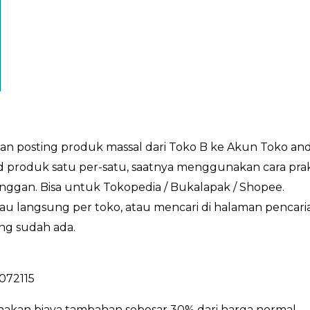
an posting produk massal dari Toko B ke Akun Toko and
produk satu per-satu, saatnya menggunakan cara prak
ggan. Bisa untuk Tokopedia / Bukalapak / Shopee.
au langsung per toko, atau mencari di halaman pencar
ng sudah ada.
4072115
enakan biaya tambahan sebesar 30% dari harga normal