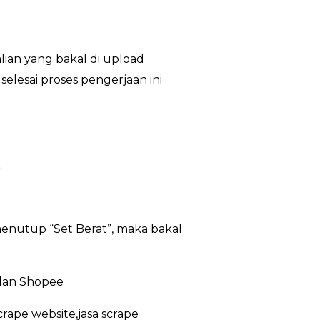
lian yang bakal di upload
lesai proses pengerjaan ini
.
enutup “Set Berat”, maka bakal
 dan Shopee
crape website,jasa scrape