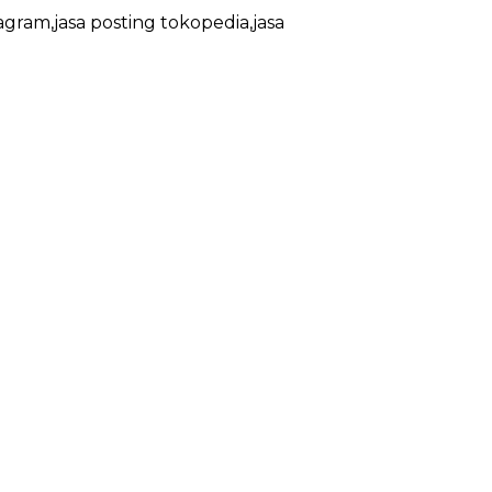
agram,jasa posting tokopedia,jasa