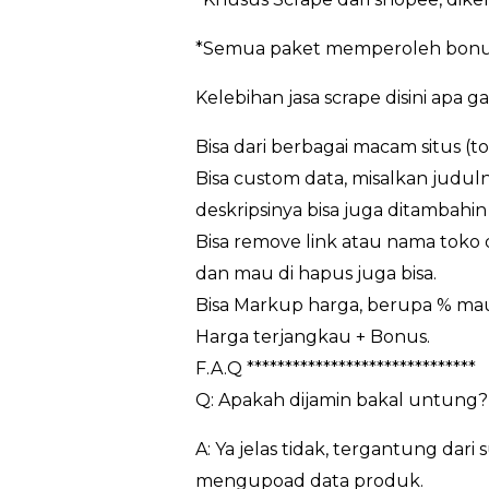
*Semua paket memperoleh bonus
Kelebihan jasa scrape disini apa g
Bisa dari berbagai macam situs (t
Bisa custom data, misalkan juduln
deskripsinya bisa juga ditambahin 
Bisa remove link atau nama toko da
dan mau di hapus juga bisa.
Bisa Markup harga, berupa % m
Harga terjangkau + Bonus.
F.A.Q ******************************
Q: Apakah dijamin bakal untung?
A: Ya jelas tidak, tergantung da
mengupoad data produk.