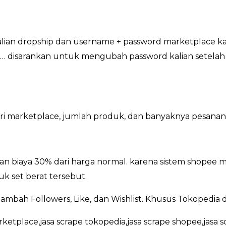
kalian dropship dan username + password marketplace ka
 disarankan untuk mengubah password kalian setelah se
dari marketplace, jumlah produk, dan banyaknya pesanan
n biaya 30% dari harga normal. karena sistem shopee m
k set berat tersebut.
ambah Followers, Like, dan Wishlist. Khusus Tokopedia
rketplace,jasa scrape tokopedia,jasa scrape shopee,jasa s