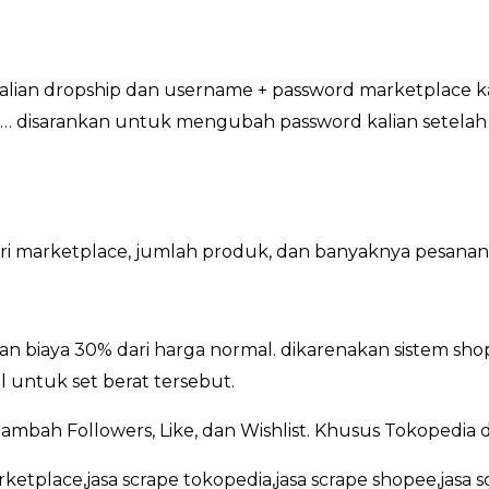
 kalian dropship dan username + password marketplace k
 disarankan untuk mengubah password kalian setelah se
dari marketplace, jumlah produk, dan banyaknya pesanan
n biaya 30% dari harga normal. dikarenakan sistem sh
 untuk set berat tersebut.
ambah Followers, Like, dan Wishlist. Khusus Tokopedia
rketplace,jasa scrape tokopedia,jasa scrape shopee,jasa s