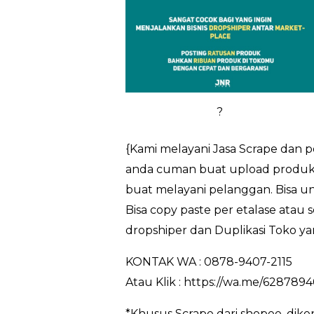
?
{Kami melayani Jasa Scrape dan 
anda cuman buat upload produk s
buat melayani pelanggan. Bisa u
Bisa copy paste per etalase atau
dropshiper dan Duplikasi Toko ya
KONTAK WA : 0878-9407-2115
Atau Klik : https://wa.me/628789
*Khusus Scrape dari shopee, dik