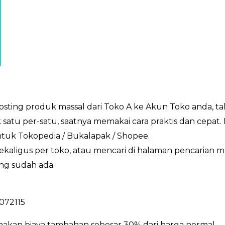
posting produk massal dari Toko A ke Akun Toko anda, t
atu per-satu, saatnya memakai cara praktis dan cepat.
ntuk Tokopedia / Bukalapak / Shopee.
 sekaligus per toko, atau mencari di halaman pencarian
ng sudah ada.
4072115
enakan biaya tambahan sebesar 30% dari harga normal