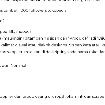
 tambah 1000 followers tokopedia
an?
oped, BL, shopee)
a {mau|ingin) ditambahin sisipan dari “Produk F” jadi “Di
kalimat diawal atau diakhir deskripsi. Sisipan kata atau 
ri supplier, misalkan di deskripsinya ada nama toko dari 
aupun Nominal
ri supplier dan produk yang di dropshipkan. inti dari s