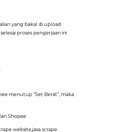
alian yang bakal di upload
lesai proses pengerjaan ini
.
opee menutup “Set Berat”, maka
 dan Shopee
crape website,jasa scrape