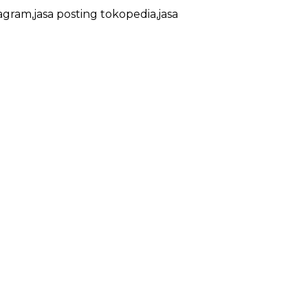
agram,jasa posting tokopedia,jasa