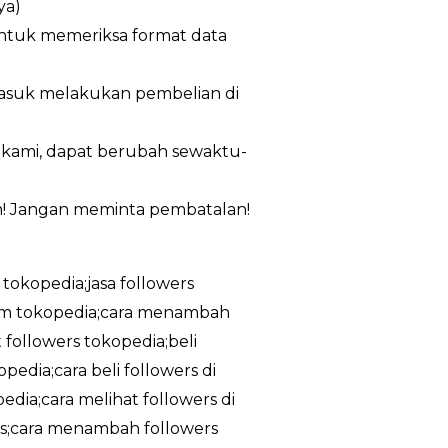
ya)
untuk memeriksa format data
masuk melakukan pembelian di
n kami, dapat berubah sewaktu-
m! Jangan meminta pembatalan!
 tokopedia;jasa followers
ram tokopedia;cara menambah
 followers tokopedia;beli
edia;cara beli followers di
dia;cara melihat followers di
tis;cara menambah followers