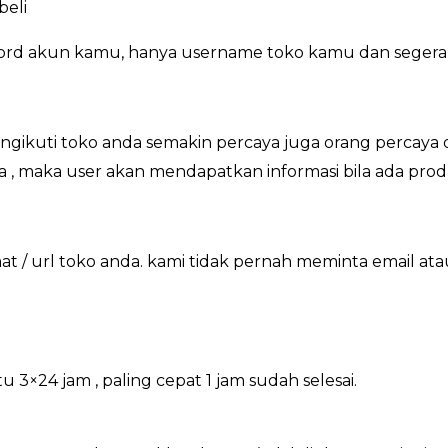
beli
word akun kamu, hanya username toko kamu dan segera
ikuti toko anda semakin percaya juga orang percaya 
a , maka user akan mendapatkan informasi bila ada prod
/ url toko anda. kami tidak pernah meminta email at
×24 jam , paling cepat 1 jam sudah selesai.