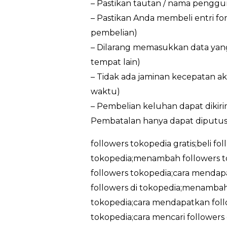
– Pastikan tautan / nama penggun
– Pastikan Anda membeli entri f
pembelian)
– Dilarang memasukkan data yan
tempat lain)
– Tidak ada jaminan kecepatan ak
waktu)
– Pembelian keluhan dapat dikir
Pembatalan hanya dapat diputus
followers tokopedia gratis;beli fo
tokopedia;menambah followers t
followers tokopedia;cara mendapa
followers di tokopedia;menambah 
tokopedia;cara mendapatkan follo
tokopedia;cara mencari followers