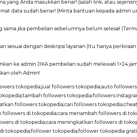
a yang Anda masukkan benar! (salah link, atau sejenisn
ormat data sudah benar! (Minta bantuan kepada admin 
g sama jika pembelian sebelumnya belum selesai! (Ter
an sesuai dengan deskripsi layanan (Itu hanya perkiraa
imkan ke admin JIKA pembelian sudah melewati 1×24 ja
kan oleh Admin!
llowers tokopedia;jual followers tokopedia;auto followers
okopedia;tambah followers tokopedia;followers instag
tkan followers tokopedia;cari followers tokopedia;cheat
followers di tokopedia;cara menambah followers di tokop
wers di tokopedia;cara meningkatkan followers di tokope
 di tokopedia;follower tokopedia;follower tokopedia gra