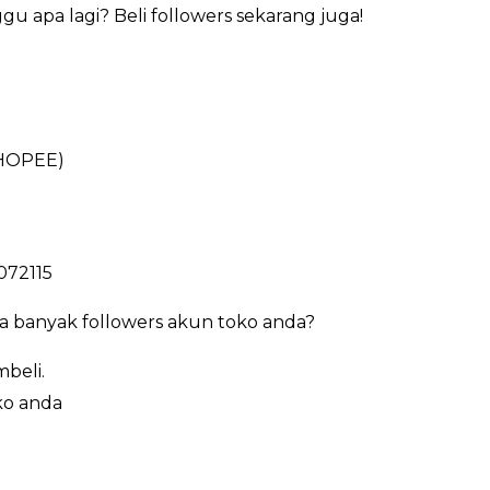
u apa lagi? Beli followers sekarang juga!
HOPEE)
072115
a banyak followers akun toko anda?
beli.
ko anda