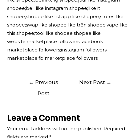
shopee;beli like instagram shopee;like it
shopee;shopee like list;app like shopee;stores like
shopee;swap like shopee;like trên shopee;vape like
this shopee;tool like shopee;shopee like
website;marketplace followers;facebook
marketplace followers;instagram followers
marketplace;fb marketplace followers
Post
←
Previous
Next Post
→
navigation
Post
Leave a Comment
Your email address will not be published.
Required
fields are marked
*