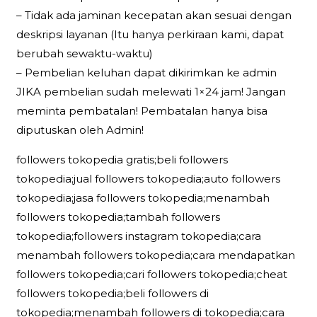
– Tidak ada jaminan kecepatan akan sesuai dengan
deskripsi layanan (Itu hanya perkiraan kami, dapat
berubah sewaktu-waktu)
– Pembelian keluhan dapat dikirimkan ke admin
JIKA pembelian sudah melewati 1×24 jam! Jangan
meminta pembatalan! Pembatalan hanya bisa
diputuskan oleh Admin!
followers tokopedia gratis;beli followers
tokopedia;jual followers tokopedia;auto followers
tokopedia;jasa followers tokopedia;menambah
followers tokopedia;tambah followers
tokopedia;followers instagram tokopedia;cara
menambah followers tokopedia;cara mendapatkan
followers tokopedia;cari followers tokopedia;cheat
followers tokopedia;beli followers di
tokopedia;menambah followers di tokopedia;cara