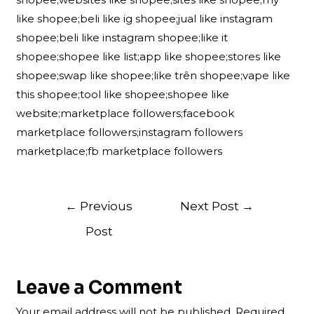
like shopee;beli like ig shopee;jual like instagram
shopee;beli like instagram shopee;like it
shopee;shopee like list;app like shopee;stores like
shopee;swap like shopee;like trên shopee;vape like
this shopee;tool like shopee;shopee like
website;marketplace followers;facebook
marketplace followers;instagram followers
marketplace;fb marketplace followers
Post
←
Previous
Next Post
→
navigation
Post
Leave a Comment
Your email address will not be published.
Required