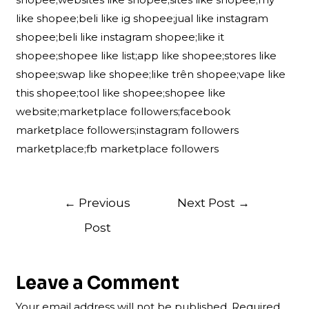
like shopee;beli like ig shopee;jual like instagram
shopee;beli like instagram shopee;like it
shopee;shopee like list;app like shopee;stores like
shopee;swap like shopee;like trên shopee;vape like
this shopee;tool like shopee;shopee like
website;marketplace followers;facebook
marketplace followers;instagram followers
marketplace;fb marketplace followers
Post
←
Previous
Next Post
→
navigation
Post
Leave a Comment
Your email address will not be published.
Required