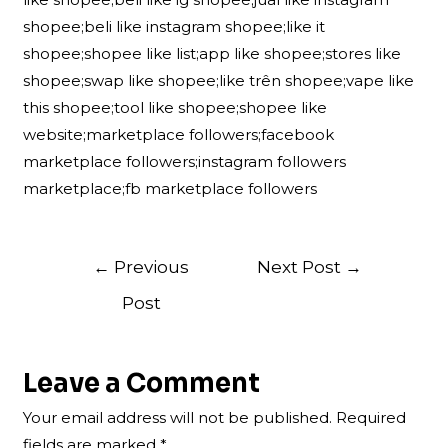
shopee;beli like instagram shopee;like it
shopee;shopee like list;app like shopee;stores like
shopee;swap like shopee;like trên shopee;vape like
this shopee;tool like shopee;shopee like
website;marketplace followers;facebook
marketplace followers;instagram followers
marketplace;fb marketplace followers
Post
←
Previous
Next Post
→
navigation
Post
Leave a Comment
Your email address will not be published.
Required
fields are marked
*