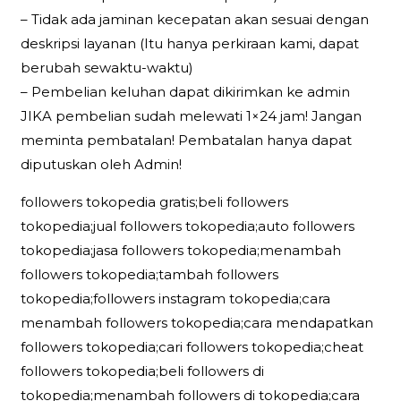
– Tidak ada jaminan kecepatan akan sesuai dengan
deskripsi layanan (Itu hanya perkiraan kami, dapat
berubah sewaktu-waktu)
– Pembelian keluhan dapat dikirimkan ke admin
JIKA pembelian sudah melewati 1×24 jam! Jangan
meminta pembatalan! Pembatalan hanya dapat
diputuskan oleh Admin!
followers tokopedia gratis;beli followers
tokopedia;jual followers tokopedia;auto followers
tokopedia;jasa followers tokopedia;menambah
followers tokopedia;tambah followers
tokopedia;followers instagram tokopedia;cara
menambah followers tokopedia;cara mendapatkan
followers tokopedia;cari followers tokopedia;cheat
followers tokopedia;beli followers di
tokopedia;menambah followers di tokopedia;cara