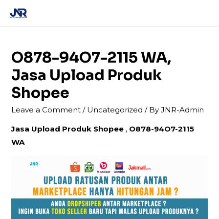
MAI
ME
O878-94O7-2115 WA,
Jasa Upload Produk
Shopee
Leave a Comment
/
Uncategorized
/ By
JNR-Admin
Jasa Upload Produk Shopee
,
O878-94O7-2115
WA