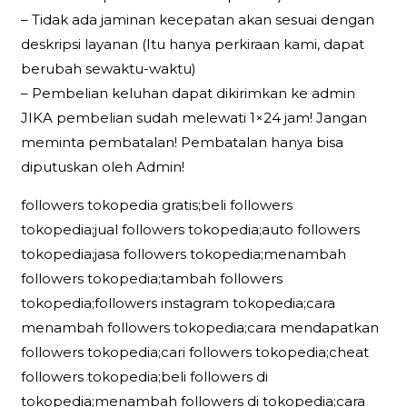
– Tidak ada jaminan kecepatan akan sesuai dengan
deskripsi layanan (Itu hanya perkiraan kami, dapat
berubah sewaktu-waktu)
– Pembelian keluhan dapat dikirimkan ke admin
JIKA pembelian sudah melewati 1×24 jam! Jangan
meminta pembatalan! Pembatalan hanya bisa
diputuskan oleh Admin!
followers tokopedia gratis;beli followers
tokopedia;jual followers tokopedia;auto followers
tokopedia;jasa followers tokopedia;menambah
followers tokopedia;tambah followers
tokopedia;followers instagram tokopedia;cara
menambah followers tokopedia;cara mendapatkan
followers tokopedia;cari followers tokopedia;cheat
followers tokopedia;beli followers di
tokopedia;menambah followers di tokopedia;cara