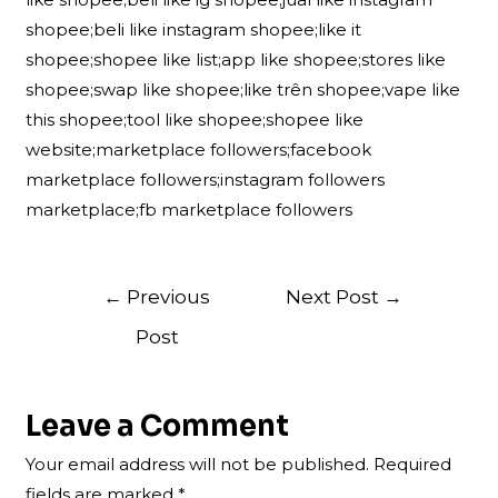
shopee;beli like instagram shopee;like it
shopee;shopee like list;app like shopee;stores like
shopee;swap like shopee;like trên shopee;vape like
this shopee;tool like shopee;shopee like
website;marketplace followers;facebook
marketplace followers;instagram followers
marketplace;fb marketplace followers
Post
←
Previous
Next Post
→
navigation
Post
Leave a Comment
Your email address will not be published.
Required
fields are marked
*