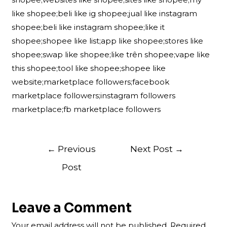
like shopee;beli like ig shopee;jual like instagram
shopee;beli like instagram shopee;like it
shopee;shopee like list;app like shopee;stores like
shopee;swap like shopee;like trên shopee;vape like
this shopee;tool like shopee;shopee like
website;marketplace followers;facebook
marketplace followers;instagram followers
marketplace;fb marketplace followers
Post
←
Previous
Next Post
→
navigation
Post
Leave a Comment
Your email address will not be published.
Required