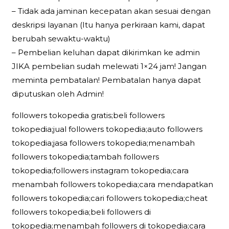
– Tidak ada jaminan kecepatan akan sesuai dengan
deskripsi layanan (Itu hanya perkiraan kami, dapat
berubah sewaktu-waktu)
– Pembelian keluhan dapat dikirimkan ke admin
JIKA pembelian sudah melewati 1×24 jam! Jangan
meminta pembatalan! Pembatalan hanya dapat
diputuskan oleh Admin!
followers tokopedia gratis;beli followers
tokopedia;jual followers tokopedia;auto followers
tokopedia;jasa followers tokopedia;menambah
followers tokopedia;tambah followers
tokopedia;followers instagram tokopedia;cara
menambah followers tokopedia;cara mendapatkan
followers tokopedia;cari followers tokopedia;cheat
followers tokopedia;beli followers di
tokopedia;menambah followers di tokopedia;cara