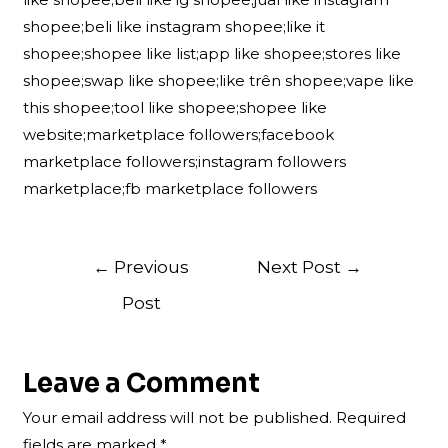
shopee;beli like instagram shopee;like it
shopee;shopee like list;app like shopee;stores like
shopee;swap like shopee;like trên shopee;vape like
this shopee;tool like shopee;shopee like
website;marketplace followers;facebook
marketplace followers;instagram followers
marketplace;fb marketplace followers
Post
←
Previous
Next Post
→
navigation
Post
Leave a Comment
Your email address will not be published.
Required
fields are marked
*