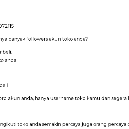
072115
nya banyak followers akun toko anda?
beli.
ko anda
beli
ord akun anda, hanya username toko kamu dan segera 
ikuti toko anda semakin percaya juga orang percaya d