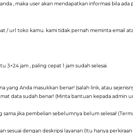
o anda , maka user akan mendapatkan informasi bila ada
 / url toko kamu. kami tidak pernah meminta email a
×24 jam , paling cepat 1 jam sudah selesai.
a yang Anda masukkan benar! (salah link, atau sejenisn
ormat data sudah benar! (Minta bantuan kepada admin 
g sama jika pembelian sebelumnya belum selesai! (Ter
an sesuai dengan deskripsi layanan (Itu hanya perkiraa