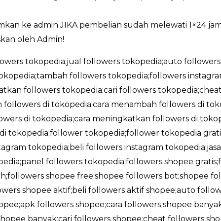
imkan ke admin JIKA pembelian sudah melewati 1×24 ja
kan oleh Admin!
llowers tokopedia;jual followers tokopedia;auto followers
okopedia;tambah followers tokopedia;followers instag
tkan followers tokopedia;cari followers tokopedia;cheat
followers di tokopedia;cara menambah followers di tokop
wers di tokopedia;cara meningkatkan followers di tokope
 di tokopedia;follower tokopedia;follower tokopedia gra
stagram tokopedia;beli followers instagram tokopedia;jas
edia;panel followers tokopedia;followers shopee gratis
;followers shopee free;shopee followers bot;shopee foll
owers shopee aktif;beli followers aktif shopee;auto foll
shopee;apk followers shopee;cara followers shopee banya
opee banyak;cari followers shopee;cheat followers sho