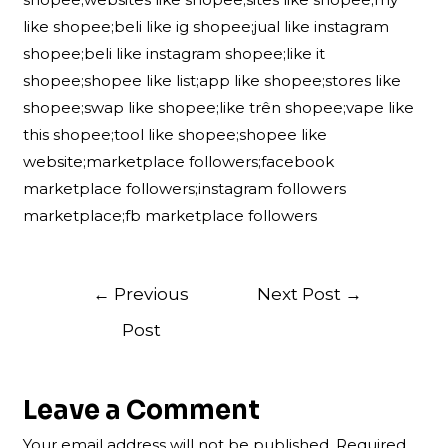
like shopee;beli like ig shopee;jual like instagram
shopee;beli like instagram shopee;like it
shopee;shopee like list;app like shopee;stores like
shopee;swap like shopee;like trên shopee;vape like
this shopee;tool like shopee;shopee like
website;marketplace followers;facebook
marketplace followers;instagram followers
marketplace;fb marketplace followers
Post
←
Previous
Next Post
→
navigation
Post
Leave a Comment
Your email address will not be published.
Required