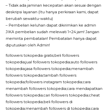
– Tidak ada jaminan kecepatan akan sesuai dengan
deskripsi layanan (Itu hanya perkiraan kami, dapat
berubah sewaktu-waktu)
– Pembelian keluhan dapat dikirimkan ke admin
JIKA pembelian sudah melewati 1×24 jam! Jangan
meminta pembatalan! Pembatalan hanya dapat
diputuskan oleh Admin!
followers tokopedia gratis;beli followers
tokopedia;jual followers tokopedia;auto followers
tokopedia;jasa followers tokopedia;menambah
followers tokopedia;tambah followers
tokopedia;followers instagram tokopedia;cara
menambah followers tokopedia;cara mendapatkan
followers tokopedia;cari followers tokopedia;cheat
followers tokopedia;beli followers di
tokopedia;menambah followers di tokopedia;cara