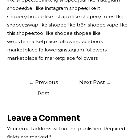
shopee;beli like instagram shopee;like it
shopee;shopee like list;app like shopee;stores like
shopee;swap like shopee;like trên shopee;vape like
this shopee;tool like shopee;shopee like
website;marketplace followers;facebook
marketplace followers;instagram followers
marketplace;fb marketplace followers
Post
←
Previous
Next Post
→
navigation
Post
Leave a Comment
Your email address will not be published.
Required
fields are marked
*