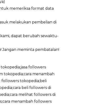
ya)
untuk memeriksa format data
masuk melakukan pembelian di
n kami, dapat berubah sewaktu-
m! Jangan meminta pembatalan!
 tokopedia;jasa followers
ram tokopedia;cara menambah
 followers tokopedia;beli
edia;cara beli followers di
dia;cara melihat followers di
tis;cara menambah followers