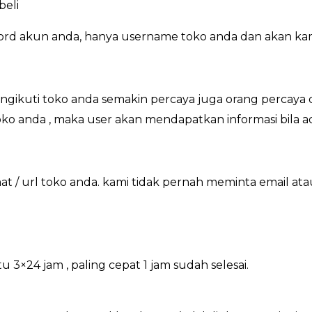
beli
ord akun anda, hanya username toko anda dan akan kam
gikuti toko anda semakin percaya juga orang percaya 
toko anda , maka user akan mendapatkan informasi bila 
/ url toko anda. kami tidak pernah meminta email at
×24 jam , paling cepat 1 jam sudah selesai.