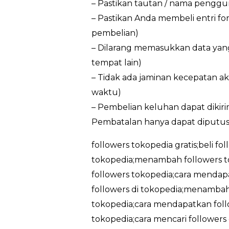
– Pastikan tautan / nama penggun
– Pastikan Anda membeli entri f
pembelian)
– Dilarang memasukkan data yan
tempat lain)
– Tidak ada jaminan kecepatan ak
waktu)
– Pembelian keluhan dapat dikir
Pembatalan hanya dapat diputus
followers tokopedia gratis;beli fo
tokopedia;menambah followers t
followers tokopedia;cara mendapa
followers di tokopedia;menambah 
tokopedia;cara mendapatkan follo
tokopedia;cara mencari followers