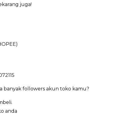
ekarang juga!
HOPEE)
072115
ya banyak followers akun toko kamu?
beli.
ko anda