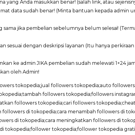
a yang Anda masukkan benar! (salah link, atau sejenisn
ormat data sudah benar! (Minta bantuan kepada admin 
g sama jika pembelian sebelumnya belum selesai! (Ter
an sesuai dengan deskripsi layanan (Itu hanya perkiraa
imkan ke admin JIKA pembelian sudah melewati 1×24 ja
kan oleh Admin!
llowers tokopedia;jual followers tokopedia;auto followers
okopedia;tambah followers tokopedia;followers instag
tkan followers tokopedia;cari followers tokopedia;cheat
followers di tokopedia;cara menambah followers di tokop
wers di tokopedia;cara meningkatkan followers di tokope
 di tokopedia;follower tokopedia;follower tokopedia gra