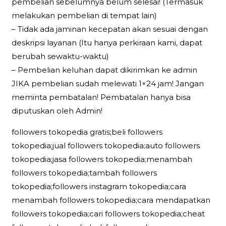
pembelian sebelumnya belum selesai! (Termasuk
melakukan pembelian di tempat lain)
– Tidak ada jaminan kecepatan akan sesuai dengan
deskripsi layanan (Itu hanya perkiraan kami, dapat
berubah sewaktu-waktu)
– Pembelian keluhan dapat dikirimkan ke admin
JIKA pembelian sudah melewati 1×24 jam! Jangan
meminta pembatalan! Pembatalan hanya bisa
diputuskan oleh Admin!
followers tokopedia gratis;beli followers
tokopedia;jual followers tokopedia;auto followers
tokopedia;jasa followers tokopedia;menambah
followers tokopedia;tambah followers
tokopedia;followers instagram tokopedia;cara
menambah followers tokopedia;cara mendapatkan
followers tokopedia;cari followers tokopedia;cheat