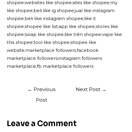
shopee;websites like shopee;sites like shopee;my
like shopee;beli like ig shopee;jual like instagram
shopee;beli like instagram shopee;like it
shopee;shopee like list;app like shopee;stores like
shopee;swap like shopee;like trên shopee;vape like
this shopee;tool like shopee;shopee like
website;marketplace followers;facebook
marketplace followers;instagram followers
marketplace;fb marketplace followers
Post
←
Previous
Next Post
→
navigation
Post
Leave a Comment