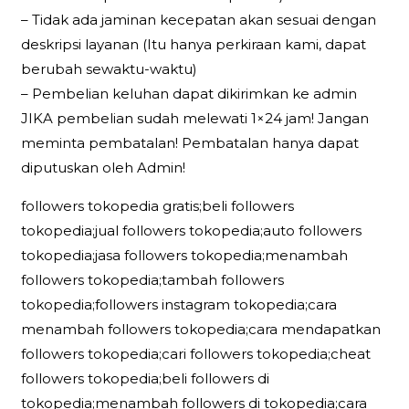
– Tidak ada jaminan kecepatan akan sesuai dengan
deskripsi layanan (Itu hanya perkiraan kami, dapat
berubah sewaktu-waktu)
– Pembelian keluhan dapat dikirimkan ke admin
JIKA pembelian sudah melewati 1×24 jam! Jangan
meminta pembatalan! Pembatalan hanya dapat
diputuskan oleh Admin!
followers tokopedia gratis;beli followers
tokopedia;jual followers tokopedia;auto followers
tokopedia;jasa followers tokopedia;menambah
followers tokopedia;tambah followers
tokopedia;followers instagram tokopedia;cara
menambah followers tokopedia;cara mendapatkan
followers tokopedia;cari followers tokopedia;cheat
followers tokopedia;beli followers di
tokopedia;menambah followers di tokopedia;cara