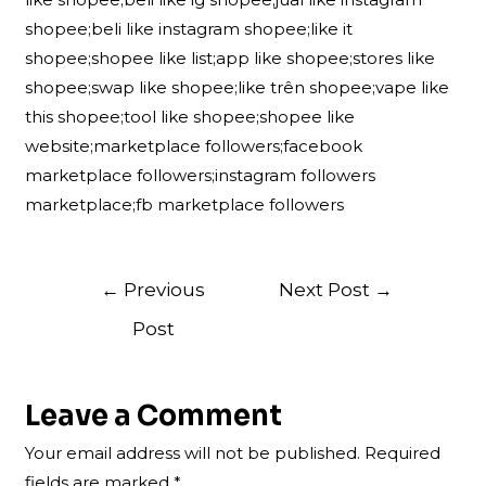
shopee;beli like instagram shopee;like it
shopee;shopee like list;app like shopee;stores like
shopee;swap like shopee;like trên shopee;vape like
this shopee;tool like shopee;shopee like
website;marketplace followers;facebook
marketplace followers;instagram followers
marketplace;fb marketplace followers
Post
←
Previous
Next Post
→
navigation
Post
Leave a Comment
Your email address will not be published.
Required
fields are marked
*