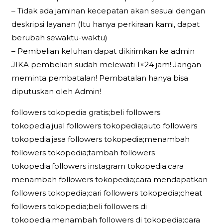
– Tidak ada jaminan kecepatan akan sesuai dengan
deskripsi layanan (Itu hanya perkiraan kami, dapat
berubah sewaktu-waktu)
– Pembelian keluhan dapat dikirimkan ke admin
JIKA pembelian sudah melewati 1×24 jam! Jangan
meminta pembatalan! Pembatalan hanya bisa
diputuskan oleh Admin!
followers tokopedia gratis;beli followers
tokopedia;jual followers tokopedia;auto followers
tokopedia;jasa followers tokopedia;menambah
followers tokopedia;tambah followers
tokopedia;followers instagram tokopedia;cara
menambah followers tokopedia;cara mendapatkan
followers tokopedia;cari followers tokopedia;cheat
followers tokopedia;beli followers di
tokopedia;menambah followers di tokopedia;cara