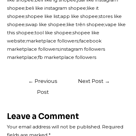
shopee;beli like instagram shopee;like it
shopee;shopee like list;app like shopee;stores like
shopee;swap like shopee;like trên shopee;vape like
this shopee;tool like shopee;shopee like
website;marketplace followers;facebook
marketplace followers;instagram followers
marketplace;fb marketplace followers
Post
←
Previous
Next Post
→
navigation
Post
Leave a Comment
Your email address will not be published.
Required
fields are marked
*