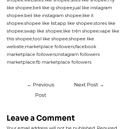
like shopee;beli like ig shopee;jual like instagram
shopee;beli like instagram shopee;like it
shopee;shopee like list;app like shopee;stores like
shopee;swap like shopee;like trên shopee;vape like
this shopee;tool like shopee;shopee like
website;marketplace followers;facebook
marketplace followers;instagram followers
marketplace;fb marketplace followers
Post
←
Previous
Next Post
→
navigation
Post
Leave a Comment
Your email address will not be published.
Required