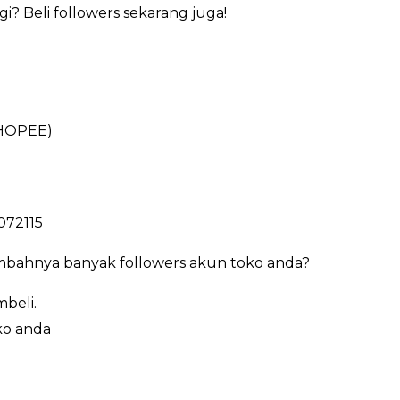
i? Beli followers sekarang juga!
HOPEE)
072115
bahnya banyak followers akun toko anda?
beli.
ko anda