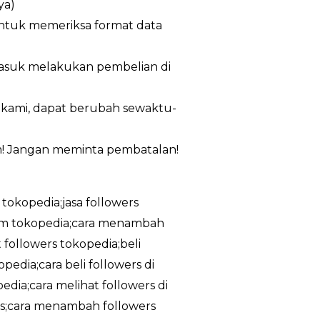
ya)
untuk memeriksa format data
masuk melakukan pembelian di
n kami, dapat berubah sewaktu-
m! Jangan meminta pembatalan!
 tokopedia;jasa followers
ram tokopedia;cara menambah
 followers tokopedia;beli
edia;cara beli followers di
dia;cara melihat followers di
tis;cara menambah followers