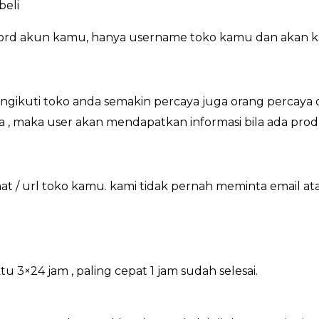
beli
word akun kamu, hanya username toko kamu dan akan k
ikuti toko anda semakin percaya juga orang percaya 
a , maka user akan mendapatkan informasi bila ada prod
 / url toko kamu. kami tidak pernah meminta email at
×24 jam , paling cepat 1 jam sudah selesai.