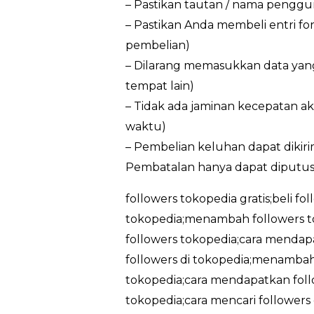
– Pastikan tautan / nama penggun
– Pastikan Anda membeli entri f
pembelian)
– Dilarang memasukkan data yan
tempat lain)
– Tidak ada jaminan kecepatan ak
waktu)
– Pembelian keluhan dapat dikir
Pembatalan hanya dapat diputus
followers tokopedia gratis;beli fo
tokopedia;menambah followers t
followers tokopedia;cara mendapa
followers di tokopedia;menambah 
tokopedia;cara mendapatkan follo
tokopedia;cara mencari followers