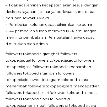
– Tidak ada jaminan kecepatan akan sesuai dengan
deskripsi layanan (Itu hanya perkiraan kami, dapat
berubah sewaktu-waktu)
– Pembelian keluhan dapat dikirimkan ke admin
JIKA pembelian sudah melewati 1×24 jam! Jangan
meminta pembatalan! Pembatalan hanya dapat
diputuskan oleh Admin!
followers tokopedia gratis;beli followers
tokopedia;jual followers tokopedia;auto followers
tokopedia;jasa followers tokopedia;menambah
followers tokopedia;tambah followers
tokopedia;followers instagram tokopedia;cara
menambah followers tokopedia;cara mendapatkan
followers tokopedia;cari followers tokopedia;cheat
followers tokopedia;beli followers di
tokopedia;menambah followers di tokopedia;cara