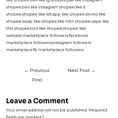
shopee;beli like instagram shopee;like it
shopee;shopee like list;app like shopee;stores like
shopee;swap like shopee;like trên shopee;vape like
this shopee;tool like shopee;shopee like
website;marketplace followers;facebook
marketplace followers;instagram followers
marketplace;fb marketplace followers
Post
←
Previous
Next Post
→
navigation
Post
Leave a Comment
Your email address will not be published.
Required
fields are marked
*