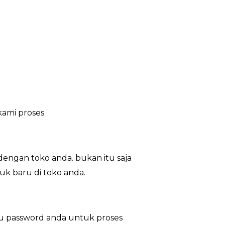
kami proses
engan toko anda. bukan itu saja
uk baru di toko anda.
au password anda untuk proses