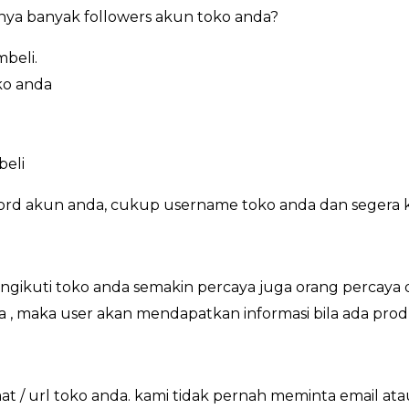
nya banyak followers akun toko anda?
beli.
ko anda
beli
ord akun anda, cukup username toko anda dan segera 
ikuti toko anda semakin percaya juga orang percaya d
a , maka user akan mendapatkan informasi bila ada prod
/ url toko anda. kami tidak pernah meminta email at