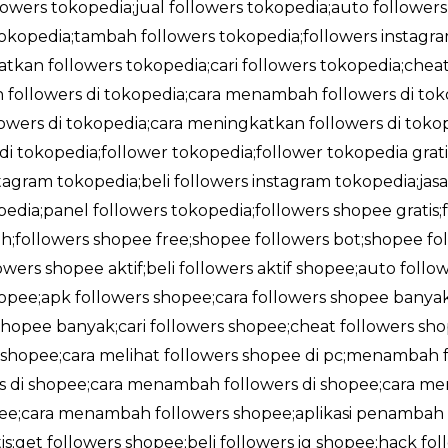
llowers tokopedia;jual followers tokopedia;auto followers
okopedia;tambah followers tokopedia;followers instag
tkan followers tokopedia;cari followers tokopedia;cheat
followers di tokopedia;cara menambah followers di tokop
wers di tokopedia;cara meningkatkan followers di tokope
 di tokopedia;follower tokopedia;follower tokopedia gra
stagram tokopedia;beli followers instagram tokopedia;jas
edia;panel followers tokopedia;followers shopee gratis
;followers shopee free;shopee followers bot;shopee foll
owers shopee aktif;beli followers aktif shopee;auto foll
shopee;apk followers shopee;cara followers shopee banya
opee banyak;cari followers shopee;cheat followers sho
i shopee;cara melihat followers shopee di pc;menambah f
rs di shopee;cara menambah followers di shopee;cara me
opee;cara menambah followers shopee;aplikasi penambah 
;get followers shopee;beli followers ig shopee;hack fol