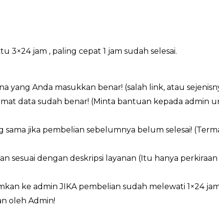
×24 jam , paling cepat 1 jam sudah selesai.
a yang Anda masukkan benar! (salah link, atau sejenisn
ormat data sudah benar! (Minta bantuan kepada admin 
g sama jika pembelian sebelumnya belum selesai! (Ter
an sesuai dengan deskripsi layanan (Itu hanya perkiraa
imkan ke admin JIKA pembelian sudah melewati 1×24 ja
n oleh Admin!