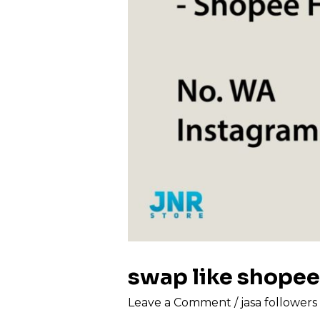
swap like shope
Leave a Comment
/
jasa follower