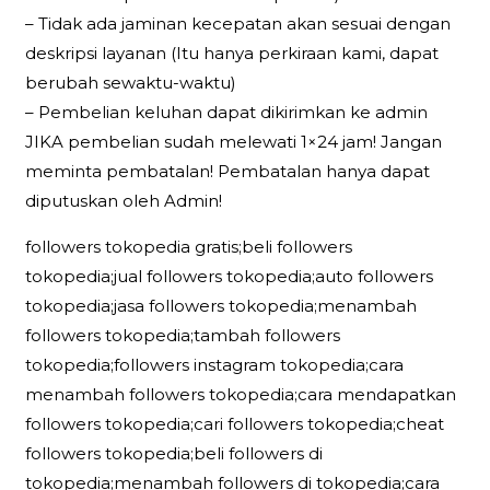
– Tidak ada jaminan kecepatan akan sesuai dengan
deskripsi layanan (Itu hanya perkiraan kami, dapat
berubah sewaktu-waktu)
– Pembelian keluhan dapat dikirimkan ke admin
JIKA pembelian sudah melewati 1×24 jam! Jangan
meminta pembatalan! Pembatalan hanya dapat
diputuskan oleh Admin!
followers tokopedia gratis;beli followers
tokopedia;jual followers tokopedia;auto followers
tokopedia;jasa followers tokopedia;menambah
followers tokopedia;tambah followers
tokopedia;followers instagram tokopedia;cara
menambah followers tokopedia;cara mendapatkan
followers tokopedia;cari followers tokopedia;cheat
followers tokopedia;beli followers di
tokopedia;menambah followers di tokopedia;cara