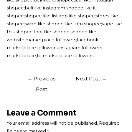
shopee;beli like instagram shopee;like it
shopee;shopee like list;app like shopee;stores like
shopee;swap like shopee;like trên shopee;vape like
this shopee;tool like shopee;shopee like
website;marketplace followers;facebook
marketplace followers;instagram followers
marketplace;fb marketplace followers
Post
←
Previous
Next Post
→
navigation
Post
Leave a Comment
Your email address will not be published.
Required
fields are marked
*