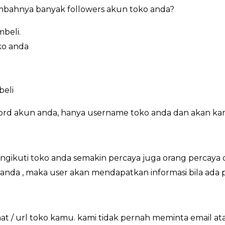
bahnya banyak followers akun toko anda?
beli.
ko anda
beli
ord akun anda, hanya username toko anda dan akan kam
ikuti toko anda semakin percaya juga orang percaya d
o anda , maka user akan mendapatkan informasi bila ada 
 / url toko kamu. kami tidak pernah meminta email at