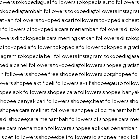
llowers tokopedia;jual followers tokopedia;auto followers
okopedia;tambah followers tokopedia;followers instag
tkan followers tokopedia;cari followers tokopedia;cheat
followers di tokopedia;cara menambah followers di tokop
wers di tokopedia;cara meningkatkan followers di tokope
 di tokopedia;follower tokopedia;follower tokopedia gra
stagram tokopedia;beli followers instagram tokopedia;jas
edia;panel followers tokopedia;followers shopee gratis
;followers shopee free;shopee followers bot;shopee foll
owers shopee aktif;beli followers aktif shopee;auto foll
shopee;apk followers shopee;cara followers shopee banya
opee banyak;cari followers shopee;cheat followers sho
i shopee;cara melihat followers shopee di pc;menambah f
rs di shopee;cara menambah followers di shopee;cara me
opee;cara menambah followers shopee;aplikasi penambah 
;get followers shopee;beli followers ig shopee;hack fol